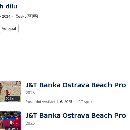
h dílu
o
2024
•
Česko
Volejbal
J&T Banka Ostrava Beach Pro
2025
533 min
Poslední vysílání
1. 6. 2025
na ČT sport
J&T Banka Ostrava Beach Pro
2025
102 min