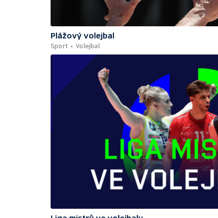
Plážový volejbal
Sport
Volejbal