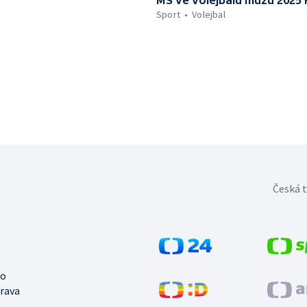
MS ve volejbalu mužů 2025 F
Sport
Volejbal
Česká t
no
trava