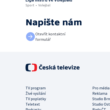
Liga mistrů ve volejbalu
Sport
Volejbal
Napište nám
Otevřít kontaktní
formulář
TV program
Pro média
Živé vysílání
Reklama
TV poplatky
Studio Br
Teletext
Studio Os
Podcasty
Rada ČT