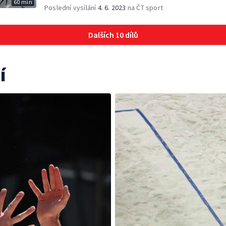
60 min
Poslední vysílání
4. 6. 2023
na ČT sport
Dalších 10 dílů
í