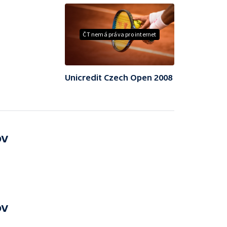
ČT nemá práva pro internet
Unicredit Czech Open 2008
ov
ov