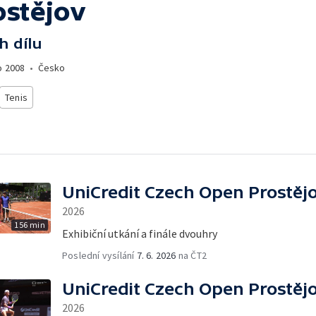
ostějov
h dílu
o
2008
•
Česko
Tenis
UniCredit Czech Open Prostěj
2026
156 min
Exhibiční utkání a finále dvouhry
Poslední vysílání
7. 6. 2026
na ČT2
UniCredit Czech Open Prostěj
2026