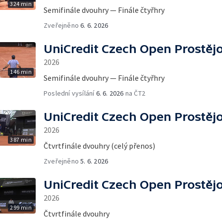
324 min
Semifinále dvouhry — Finále čtyřhry
Zveřejněno
6. 6. 2026
UniCredit Czech Open Prostěj
2026
146 min
Semifinále dvouhry — Finále čtyřhry
Poslední vysílání
6. 6. 2026
na ČT2
UniCredit Czech Open Prostěj
2026
387 min
Čtvrtfinále dvouhry (celý přenos)
Zveřejněno
5. 6. 2026
UniCredit Czech Open Prostěj
2026
299 min
Čtvrtfinále dvouhry