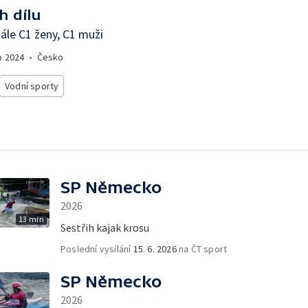
h dílu
ále C1 ženy, C1 muži
o
2024
•
Česko
Vodní sporty
SP Německo
2026
13 min
Sestřih kajak krosu
Poslední vysílání
15. 6. 2026
na ČT sport
SP Německo
2026