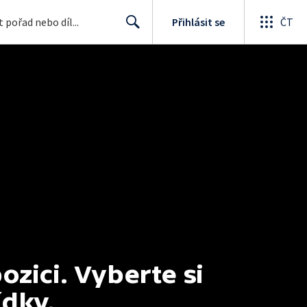
Přihlásit se
ČT
Search
ici. Vyberte si 
ídky.