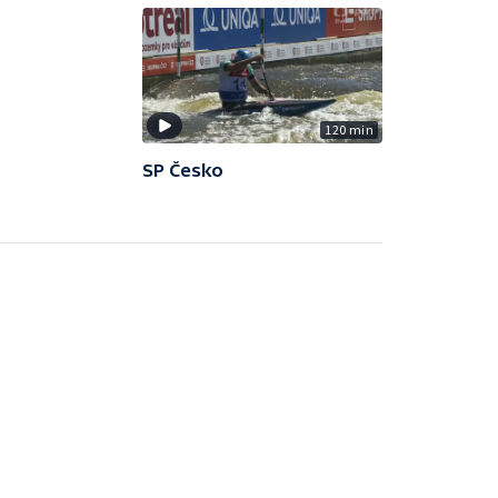
120 min
SP Česko