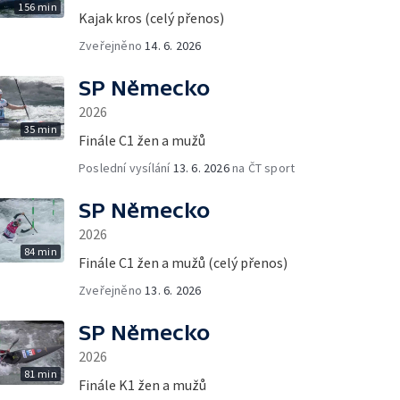
156 min
Kajak kros (celý přenos)
Zveřejněno
14. 6. 2026
SP Německo
2026
35 min
Finále C1 žen a mužů
Poslední vysílání
13. 6. 2026
na ČT sport
SP Německo
2026
84 min
Finále C1 žen a mužů (celý přenos)
Zveřejněno
13. 6. 2026
SP Německo
2026
81 min
Finále K1 žen a mužů