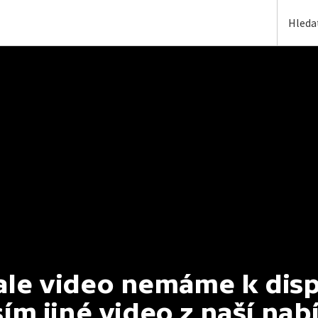
e video nemáme k dispoz
ím jiné video z naší nab