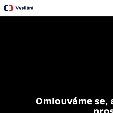
Omlouváme se, al
pros