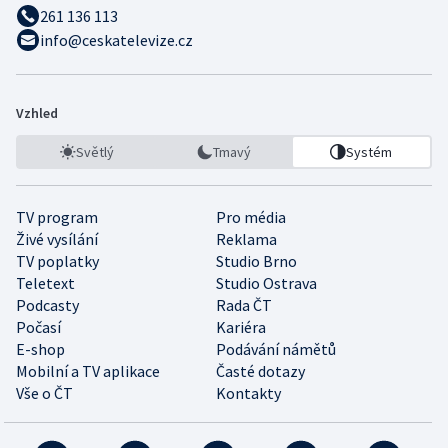
261 136 113
info@ceskatelevize.cz
Vzhled
Světlý
Tmavý
Systém
TV program
Pro média
Živé vysílání
Reklama
TV poplatky
Studio Brno
Teletext
Studio Ostrava
Podcasty
Rada ČT
Počasí
Kariéra
E-shop
Podávání námětů
Mobilní a TV aplikace
Časté dotazy
Vše o ČT
Kontakty