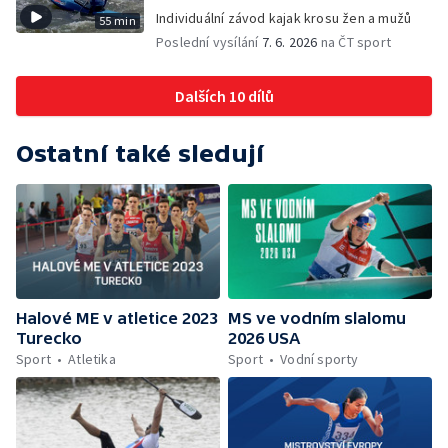
Individuální závod kajak krosu žen a mužů
55 min
Poslední vysílání
7. 6. 2026
na ČT sport
Dalších 10 dílů
Ostatní také sledují
Halové ME v atletice 2023
MS ve vodním slalomu
Turecko
2026 USA
Sport
Atletika
Sport
Vodní sporty