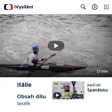
Close
Search
27 min
Itálie
Další díl
Španělsko
Obsah dílu
27 min
Sestřih