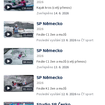
2026
Kajak kros (celý přenos)
156 min
Zveřejněno
14. 6. 2026
SP Německo
2026
Finále C1 žen a mužů
35 min
Poslední vysílání
13. 6. 2026
na ČT sport
SP Německo
2026
Finále C1 žen a mužů (celý přenos)
84 min
Zveřejněno
13. 6. 2026
SP Německo
2026
Finále K1 žen a mužů
81 min
Poslední vysílání
12. 6. 2026
na ČT sport
Studio SP Česko