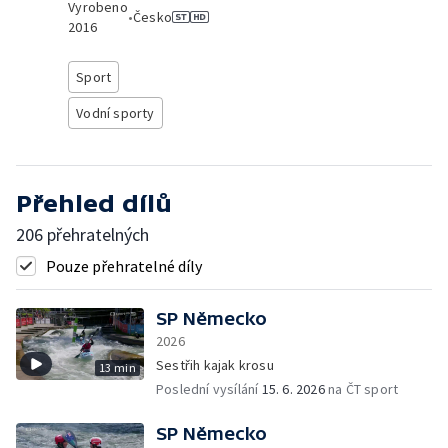
Vyrobeno
•
Česko
2016
Sport
Vodní sporty
Přehled dílů
206 přehratelných
Pouze přehratelné díly
SP Německo
2026
Sestřih kajak krosu
13 min
Poslední vysílání
15. 6. 2026
na ČT sport
SP Německo