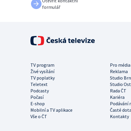
Otevřít kontaktní
formulář
TV program
Pro média
Živé vysílání
Reklama
TV poplatky
Studio Br
Teletext
Studio Os
Podcasty
Rada ČT
Počasí
Kariéra
E-shop
Podávání 
Mobilní a TV aplikace
Časté dot
Vše o ČT
Kontakty