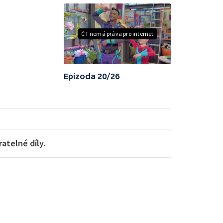
ČT nemá práva pro internet
Epizoda 20/26
telné díly.