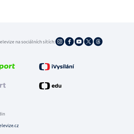
elevize na sociálních sítích:
din
levize.cz