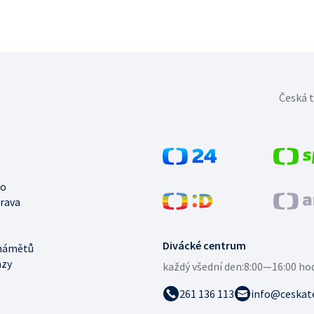
Česká t
no
trava
Divácké centrum
námětů
azy
každý všední den:
8:00—16:00 ho
261 136 113
info@ceskate