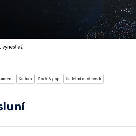
t vynesl až
kument
Kultura
Rock & pop
Hudební osobnosti
sluní