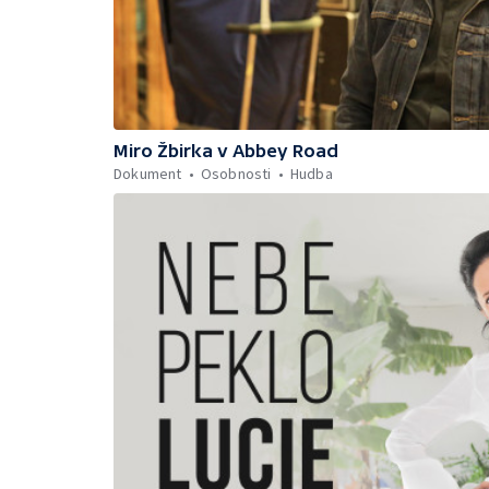
Miro Žbirka v Abbey Road
Dokument
Osobnosti
Hudba