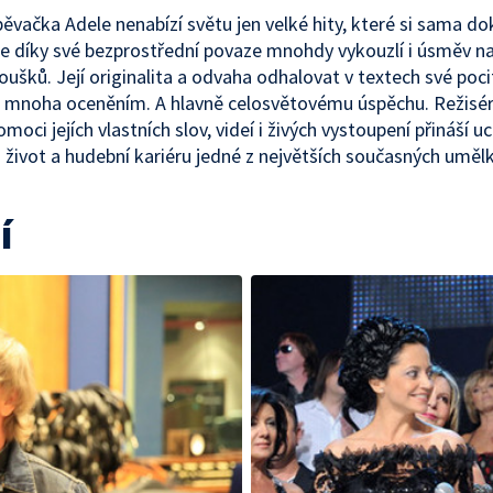
pěvačka Adele nenabízí světu jen velké hity, které si sama d
le díky své bezprostřední povaze mnohdy vykouzlí i úsměv na
oušků. Její originalita a odvaha odhalovat v textech své pocit
 mnoha oceněním. A hlavně celosvětovému úspěchu. Režisér
moci jejích vlastních slov, videí i živých vystoupení přináší u
 život a hudební kariéru jedné z největších současných uměl
í