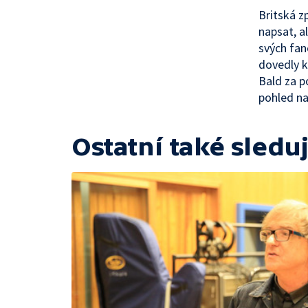
Britská z
napsat, a
svých fan
dovedly k
Bald za po
pohled na
Ostatní také sleduj