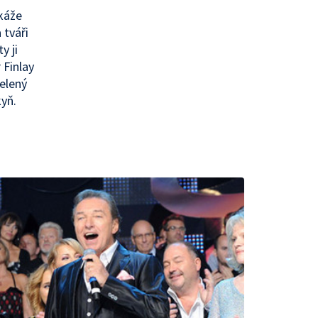
okáže
 tváři
y ji
 Finlay
celený
kyň.