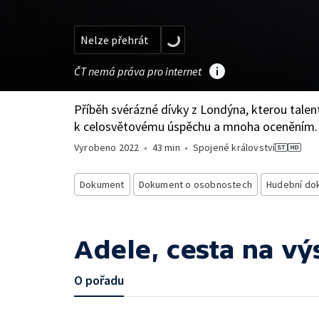
Nelze přehrát
ČT nemá práva pro internet
Příběh svérázné dívky z Londýna, kterou talen
k celosvětovému úspěchu a mnoha oceněním.
Vyrobeno
2022
•
43 min
•
Spojené království
Dokument
Dokument o osobnostech
Hudební do
Adele, cesta na vý
O pořadu