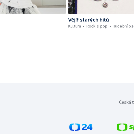
Vějíř starých hitů
Kultura
Rock & pop
Hudební os
Česká t