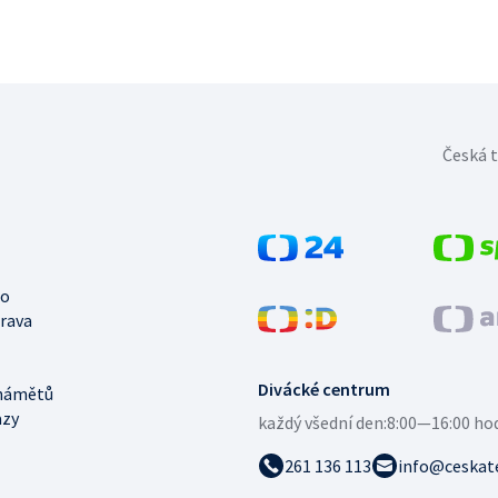
Česká t
no
trava
Divácké centrum
námětů
azy
každý všední den:
8:00—16:00 ho
261 136 113
info@ceskate