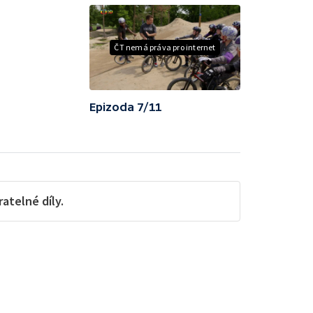
ČT nemá práva pro internet
Epizoda 7/11
telné díly.