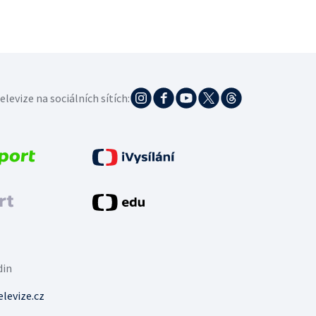
elevize na sociálních sítích:
din
levize.cz