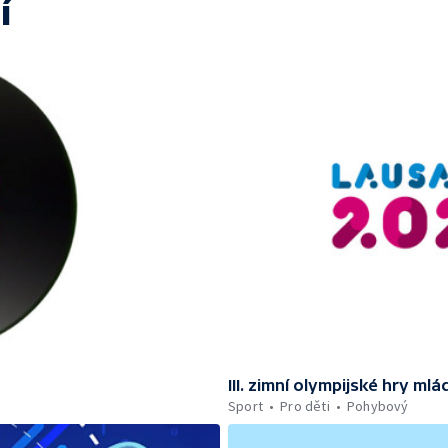
í
III. zimní olympijské hry m
Sport
Pro děti
Pohybový