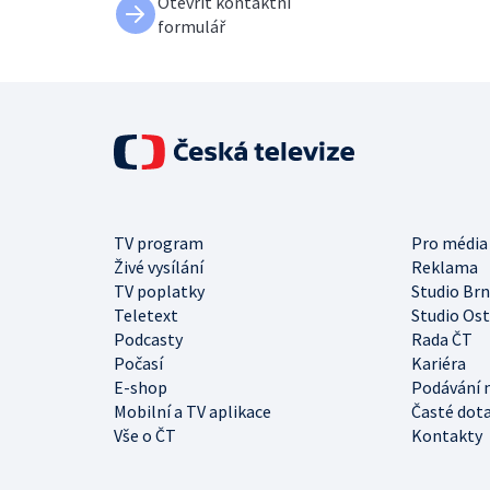
Otevřít kontaktní
formulář
TV program
Pro média
Živé vysílání
Reklama
TV poplatky
Studio Br
Teletext
Studio Os
Podcasty
Rada ČT
Počasí
Kariéra
E-shop
Podávání 
Mobilní a TV aplikace
Časté dot
Vše o ČT
Kontakty