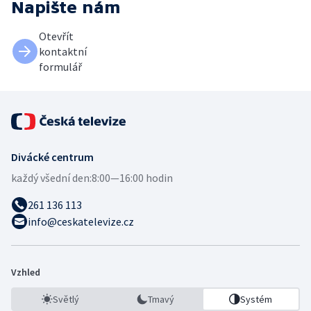
Napište nám
Otevřít
kontaktní
formulář
Divácké centrum
každý všední den:
8:00—16:00 hodin
261 136 113
info@ceskatelevize.cz
Vzhled
Světlý
Tmavý
Systém