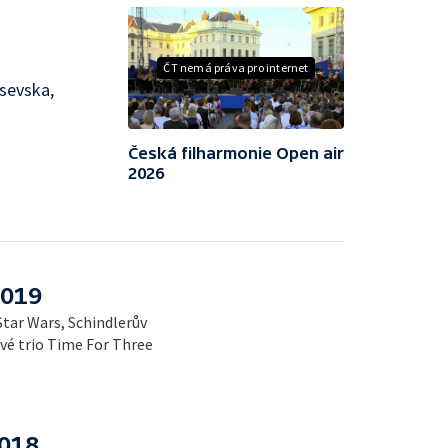
ČT nemá práva pro internet
asevska,
Česká filharmonie Open air
2026
2019
Star Wars, Schindlerův
vé trio Time For Three
2018