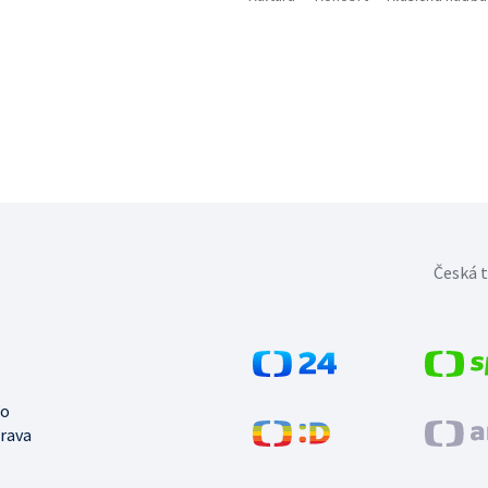
Česká t
no
trava