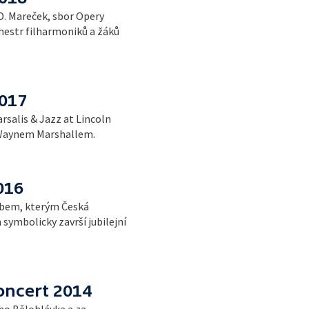
 D. Mareček, sbor Opery
hestr filharmoniků a žáků
2017
salis & Jazz at Lincoln
 Waynem Marshallem.
016
ebem, kterým Česká
symbolicky završí jubilejní
koncert 2014