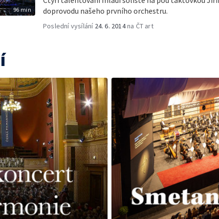
Čtyři talentovaní mladí sólisté na pod taktovkou Jiř
96 min
doprovodu našeho prvního orchestru.
Poslední vysílání
24. 6. 2014
na ČT art
í