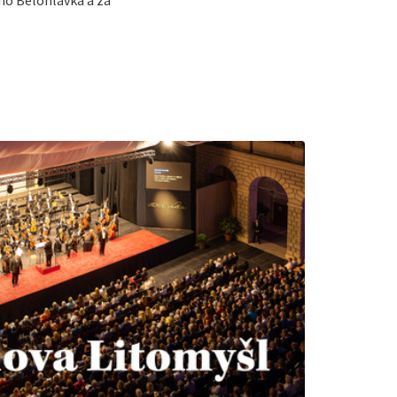
ího Bělohlávka a za