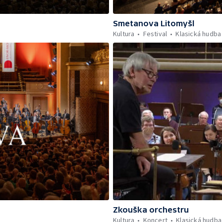
Smetanova Litomyšl
Kultura
Festival
Klasická hudba
Zkouška orchestru
Kultura
Koncert
Klasická hudba