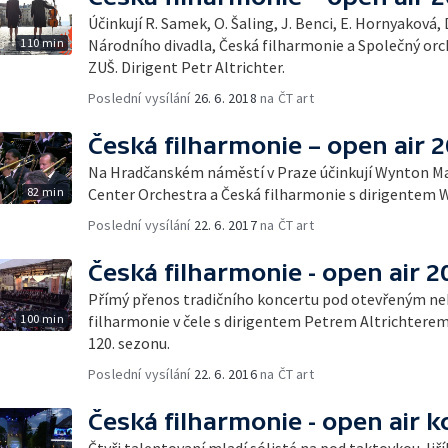
Účinkují R. Samek, O. Šaling, J. Benci, E. Hornyaková,
110 min
Národního divadla, Česká filharmonie a Společný orc
ZUŠ. Dirigent Petr Altrichter.
Poslední vysílání
26. 6. 2018
na ČT art
Česká filharmonie – open air 
Na Hradčanském náměstí v Praze účinkují Wynton Mar
82 min
Center Orchestra a Česká filharmonie s dirigentem
Poslední vysílání
22. 6. 2017
na ČT art
Česká filharmonie - open air 2
Přímý přenos tradičního koncertu pod otevřeným n
100 min
filharmonie v čele s dirigentem Petrem Altrichterem 
120. sezonu.
Poslední vysílání
22. 6. 2016
na ČT art
Česká filharmonie - open air 