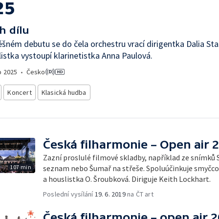
25
h dílu
šném debutu se do čela orchestru vrací dirigentka Dalia St
listka vystoupí klarinetistka Anna Paulová.
o
2025
•
Česko
Koncert
Klasická hudba
Česká filharmonie – Open air 
Zazní proslulé filmové skladby, například ze snímků 
107 min
seznam nebo Šumař na střeše. Spoluúčinkuje smyčco
a houslistka O. Šroubková. Diriguje Keith Lockhart.
Poslední vysílání
19. 6. 2019
na ČT art
Česká filharmonie – open air 