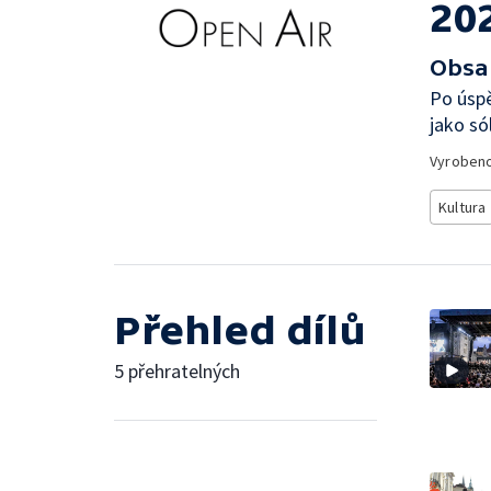
20
Obsa
Po úspě
jako só
Vyroben
Kultura
Přehled dílů
5 přehratelných