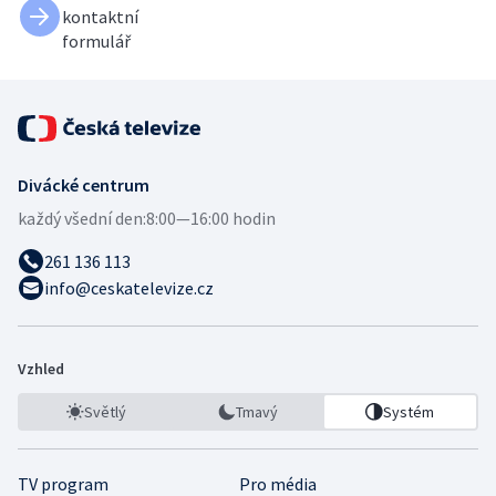
kontaktní
formulář
Divácké centrum
každý všední den:
8:00—16:00 hodin
261 136 113
info@ceskatelevize.cz
Vzhled
Světlý
Tmavý
Systém
TV program
Pro média