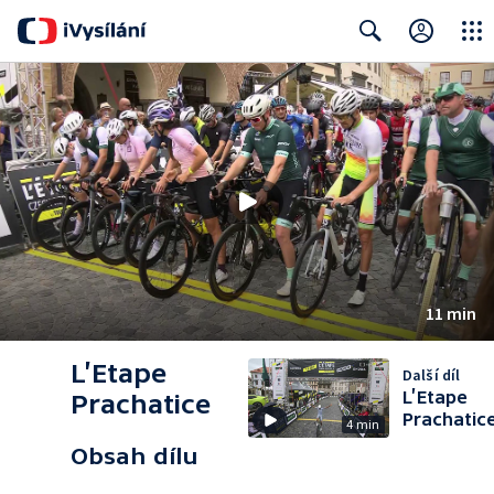
Close
Search
11 min
L’Etape
Další díl
L’Etape
Prachatice
Prachatic
4 min
Obsah dílu