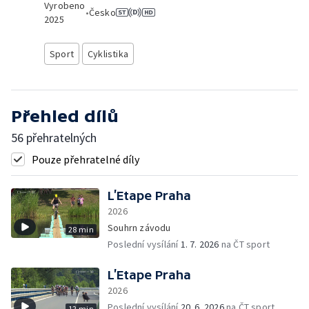
Vyrobeno
•
Česko
2025
Sport
Cyklistika
Přehled dílů
56 přehratelných
Pouze přehratelné díly
L’Etape Praha
2026
Souhrn závodu
28 min
Poslední vysílání
1. 7. 2026
na ČT sport
L’Etape Praha
2026
Poslední vysílání
20. 6. 2026
na ČT sport
12 min