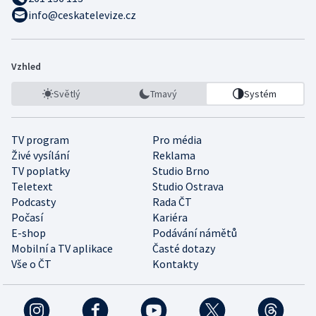
info@ceskatelevize.cz
Vzhled
Světlý
Tmavý
Systém
TV program
Pro média
Živé vysílání
Reklama
TV poplatky
Studio Brno
Teletext
Studio Ostrava
Podcasty
Rada ČT
Počasí
Kariéra
E-shop
Podávání námětů
Mobilní a TV aplikace
Časté dotazy
Vše o ČT
Kontakty