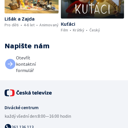
Lišák a Zajda
Kuťáci
Pro děti
4-6 let
Animovaný
Film
Krátký
Český
Napište nám
Otevřít
kontaktní
formulář
Divácké centrum
každý všední den:
8:00—16:00 hodin
261 136 113