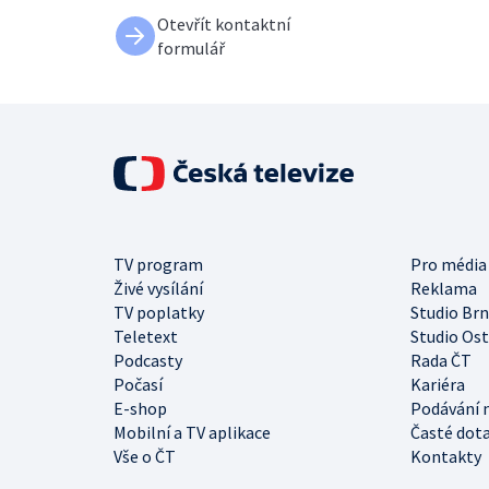
Otevřít kontaktní
formulář
TV program
Pro média
Živé vysílání
Reklama
TV poplatky
Studio Br
Teletext
Studio Os
Podcasty
Rada ČT
Počasí
Kariéra
E-shop
Podávání 
Mobilní a TV aplikace
Časté dot
Vše o ČT
Kontakty