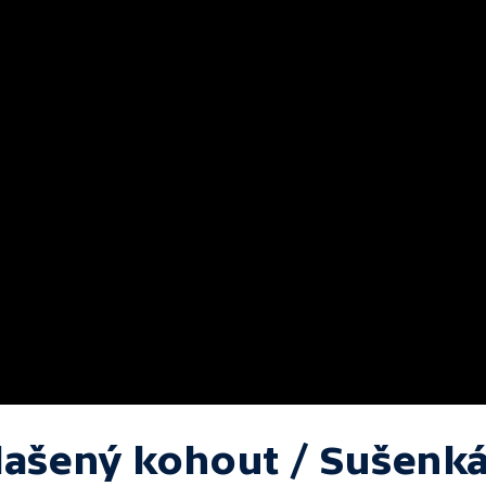
lašený kohout / Sušenk