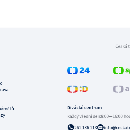
Česká t
no
trava
Divácké centrum
námětů
azy
každý všední den:
8:00—16:00 ho
261 136 113
info@ceskate