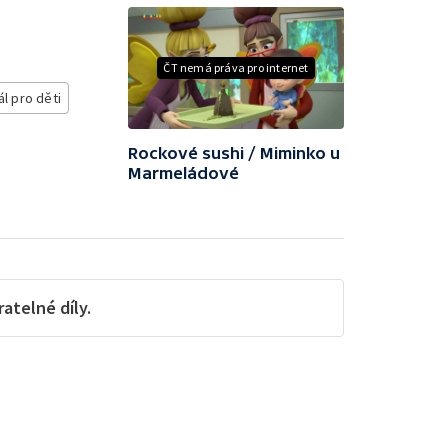
ČT nemá práva pro internet
ál pro děti
Rockové sushi / Miminko u
Marmeládové
telné díly.