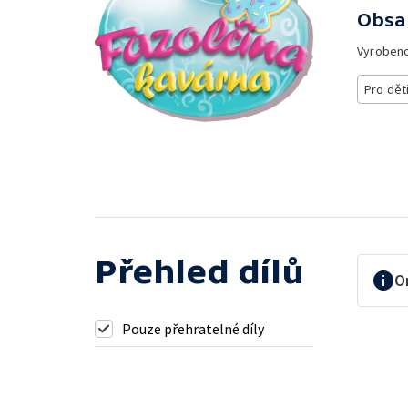
Obsa
Vyroben
Pro dět
Přehled dílů
O
Pouze přehratelné díly