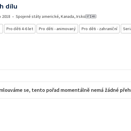
h dílu
o
2018
•
Spojené státy americké, Kanada, Irsko
i
Pro děti 4-6 let
Pro děti - animovaný
Pro děti - zahraniční
Seri
mlouváme se, tento pořad momentálně nemá žádné přehra