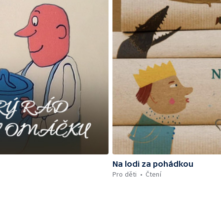
Na lodi za pohádkou
Pro děti
Čtení