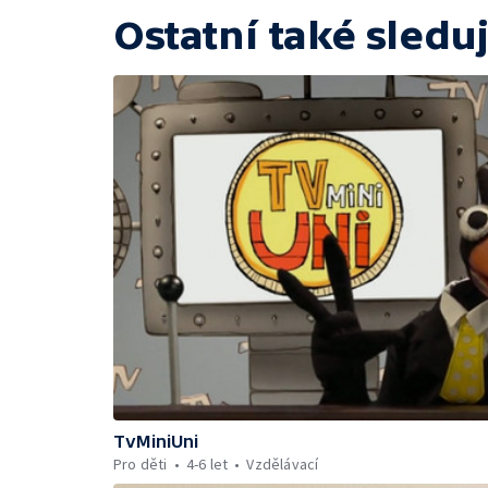
Ostatní také sleduj
TvMiniUni
Pro děti
4-6 let
Vzdělávací