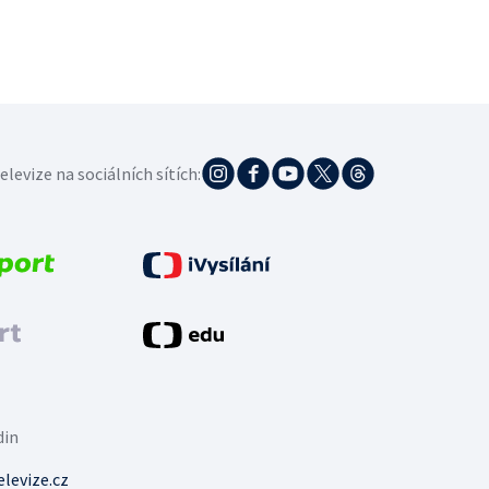
elevize na sociálních sítích:
din
levize.cz