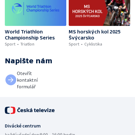
World Triathlon
MS horských kol 2025
Championship Series
Švýcarsko
Sport
Triatlon
Sport
Cyklistika
Napište nám
Otevřít
kontaktní
formulář
Divácké centrum
každý všední den:
8:00—16:00 hodin