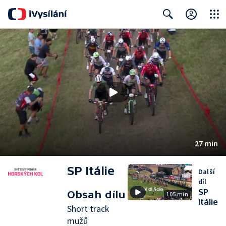
Close
Search
27 min
SP Itálie
Další
díl
SP
Obsah dílu
105 min
Itálie
Short track
mužů