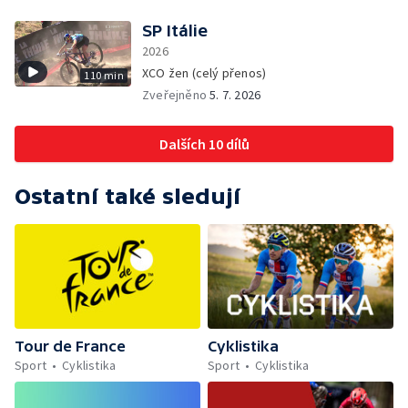
SP Itálie
2026
XCO žen (celý přenos)
110 min
Zveřejněno
5. 7. 2026
Dalších 10 dílů
Ostatní také sledují
Tour de France
Cyklistika
Sport
Cyklistika
Sport
Cyklistika