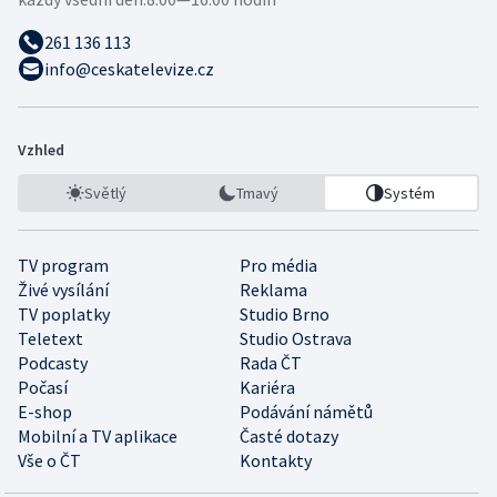
261 136 113
info@ceskatelevize.cz
Vzhled
Světlý
Tmavý
Systém
TV program
Pro média
Živé vysílání
Reklama
TV poplatky
Studio Brno
Teletext
Studio Ostrava
Podcasty
Rada ČT
Počasí
Kariéra
E-shop
Podávání námětů
Mobilní a TV aplikace
Časté dotazy
Vše o ČT
Kontakty