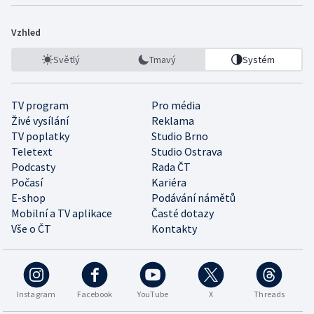
Vzhled
Světlý
Tmavý
Systém
TV program
Pro média
Živé vysílání
Reklama
TV poplatky
Studio Brno
Teletext
Studio Ostrava
Podcasty
Rada ČT
Počasí
Kariéra
E-shop
Podávání námětů
Mobilní a TV aplikace
Časté dotazy
Vše o ČT
Kontakty
Instagram
Facebook
YouTube
X
Threads