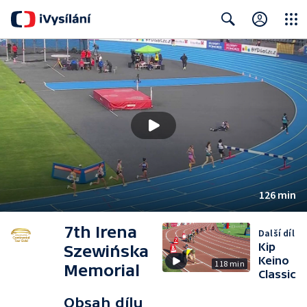
Close
Search
126 min
7th Irena
Další díl
Kip
Szewińska
Keino
118 min
Memorial
Classic
Obsah dílu