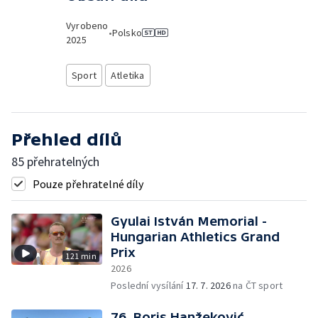
Vyrobeno
•
Polsko
2025
Sport
Atletika
Přehled dílů
85 přehratelných
Pouze přehratelné díly
Gyulai István Memorial -
Hungarian Athletics Grand
Prix
121 min
2026
Poslední vysílání
17. 7. 2026
na ČT sport
76. Boris Hanžeković