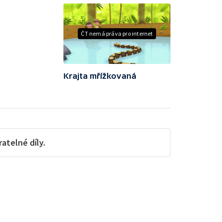
ČT nemá práva pro internet
Krajta mřížkovaná
telné díly.