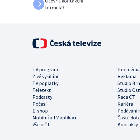
Otevřít kontaktní
formulář
TV program
Pro média
Živé vysílání
Reklama
TV poplatky
Studio Br
Teletext
Studio Os
Podcasty
Rada ČT
Počasí
Kariéra
E-shop
Podávání 
Mobilní a TV aplikace
Časté dot
Vše o ČT
Kontakty