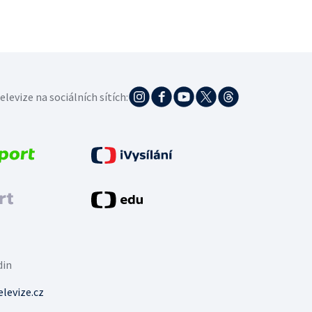
elevize na sociálních sítích:
din
levize.cz