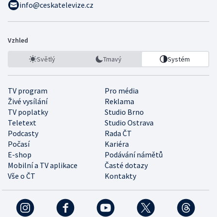
info@ceskatelevize.cz
Vzhled
Světlý
Tmavý
Systém
TV program
Pro média
Živé vysílání
Reklama
TV poplatky
Studio Brno
Teletext
Studio Ostrava
Podcasty
Rada ČT
Počasí
Kariéra
E-shop
Podávání námětů
Mobilní a TV aplikace
Časté dotazy
Vše o ČT
Kontakty