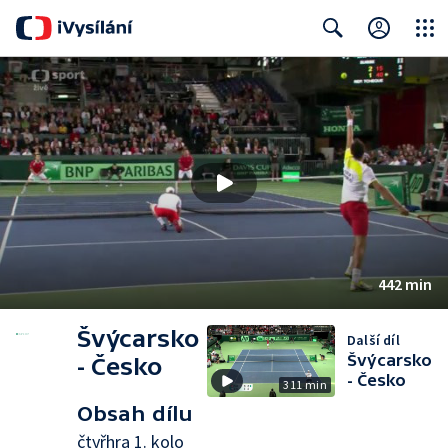
Close
Search
442 min
Švýcarsko
Další díl
Švýcarsko
- Česko
- Česko
311 min
Obsah dílu
čtyřhra 1. kolo