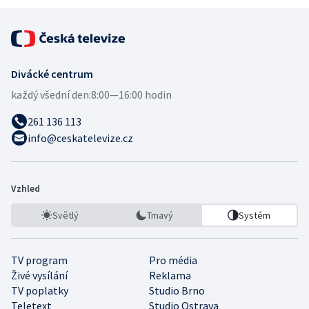
Divácké centrum
každý všední den:
8:00—16:00 hodin
261 136 113
info@ceskatelevize.cz
Vzhled
Světlý
Tmavý
Systém
TV program
Pro média
Živé vysílání
Reklama
TV poplatky
Studio Brno
Teletext
Studio Ostrava