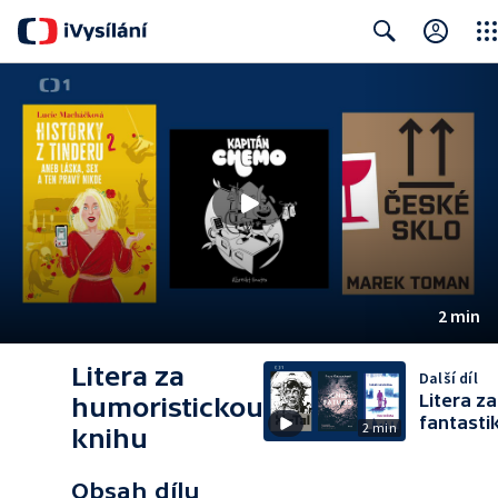
Clos
Search
2 min
Litera za
Další díl
Litera za
humoristickou
fantasti
2 min
knihu
Obsah dílu