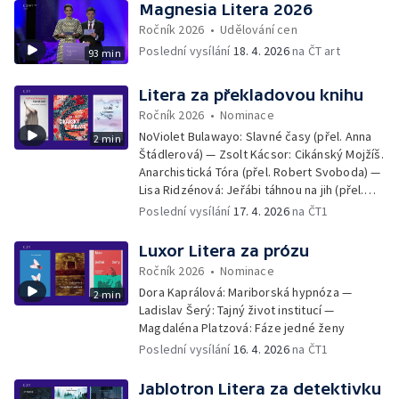
Magnesia Litera 2026
Ročník 2026
•
Udělování cen
Poslední vysílání
18. 4. 2026
na ČT art
93 min
Litera za překladovou knihu
Ročník 2026
•
Nominace
NoViolet Bulawayo: Slavné časy (přel. Anna
2 min
Štádlerová) — Zsolt Kácsor: Cikánský Mojžíš.
Anarchistická Tóra (přel. Robert Svoboda) —
Lisa Ridzénová: Jeřábi táhnou na jih (přel.
Linda Kaprová)
Poslední vysílání
17. 4. 2026
na ČT1
Luxor Litera za prózu
Ročník 2026
•
Nominace
Dora Kaprálová: Mariborská hypnóza —
2 min
Ladislav Šerý: Tajný život institucí —
Magdaléna Platzová: Fáze jedné ženy
Poslední vysílání
16. 4. 2026
na ČT1
Jablotron Litera za detektivku