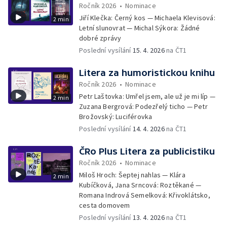
Ročník 2026
•
Nominace
Jiří Klečka: Černý kos — Michaela Klevisová:
2 min
Letní slunovrat — Michal Sýkora: Žádné
dobré zprávy
Poslední vysílání
15. 4. 2026
na ČT1
Litera za humoristickou knihu
Ročník 2026
•
Nominace
Petr Laštovka: Umřel jsem, ale už je mi líp —
2 min
Zuzana Bergrová: Podezřelý ticho — Petr
Brožovský: Luciférovka
Poslední vysílání
14. 4. 2026
na ČT1
ČRo Plus Litera za publicistiku
Ročník 2026
•
Nominace
Miloš Hroch: Šeptej nahlas — Klára
2 min
Kubíčková, Jana Srncová: Roztěkané —
Romana Indrová Semelková: Křivoklátsko,
cesta domovem
Poslední vysílání
13. 4. 2026
na ČT1