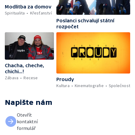
Modlitba za domov
Spiritualita
Křesťanství
Poslanci schvalují státní
rozpočet
Chacha, cheche,
chichi...!
Zábava
Recese
Proudy
Kultura
Kinematografie
Společnost
Napište nám
Otevřít
kontaktní
formulář