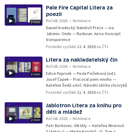
Pale Fire Capital Litera za
poezii
Ročník 2026
•
Nominace
2 min
Daniel Hradecký: Náměstí Práce — Iva
Jakimiv: Onde — Radovan Jursa: Koncept
transparence
Poslední vysílání
12. 4. 2026
na ČT1
Litera za nakladatelský čin
Ročník 2026
•
Nominace
Edice Paprsek — Pavla Pečinková (ed.):
2 min
Josef Čapek – Pracoval jsem mnoho —
Kateřina Šedá a kol.: Národní sbírka zlozvyků
Poslední vysílání
11. 4. 2026
na ČT1
Jablotron Litera za knihu pro
děti a mládež
Ročník 2026
•
Nominace
2 min
Petr Borkovec: Diktáty — Kateřina Illnerová:
S láskou V. — Martin Kanaloš: Já, Tran a