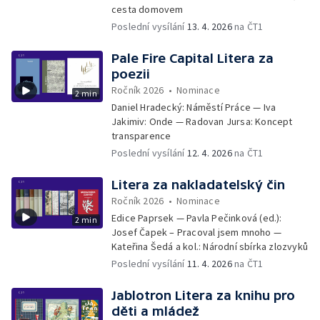
cesta domovem
Poslední vysílání
13. 4. 2026
na ČT1
Pale Fire Capital Litera za
poezii
Ročník 2026
•
Nominace
2 min
Daniel Hradecký: Náměstí Práce — Iva
Jakimiv: Onde — Radovan Jursa: Koncept
transparence
Poslední vysílání
12. 4. 2026
na ČT1
Litera za nakladatelský čin
Ročník 2026
•
Nominace
Edice Paprsek — Pavla Pečinková (ed.):
2 min
Josef Čapek – Pracoval jsem mnoho —
Kateřina Šedá a kol.: Národní sbírka zlozvyků
Poslední vysílání
11. 4. 2026
na ČT1
Jablotron Litera za knihu pro
děti a mládež