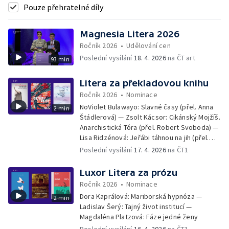
Pouze přehratelné díly
Magnesia Litera 2026
Ročník 2026
•
Udělování cen
Poslední vysílání
18. 4. 2026
na ČT art
93 min
Litera za překladovou knihu
Ročník 2026
•
Nominace
NoViolet Bulawayo: Slavné časy (přel. Anna
2 min
Štádlerová) — Zsolt Kácsor: Cikánský Mojžíš.
Anarchistická Tóra (přel. Robert Svoboda) —
Lisa Ridzénová: Jeřábi táhnou na jih (přel.
Linda Kaprová)
Poslední vysílání
17. 4. 2026
na ČT1
Luxor Litera za prózu
Ročník 2026
•
Nominace
Dora Kaprálová: Mariborská hypnóza —
2 min
Ladislav Šerý: Tajný život institucí —
Magdaléna Platzová: Fáze jedné ženy