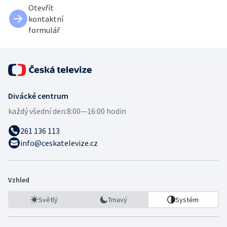
Otevřít
kontaktní
formulář
Divácké centrum
každý všední den:
8:00—16:00 hodin
261 136 113
info@ceskatelevize.cz
Vzhled
Světlý
Tmavý
Systém