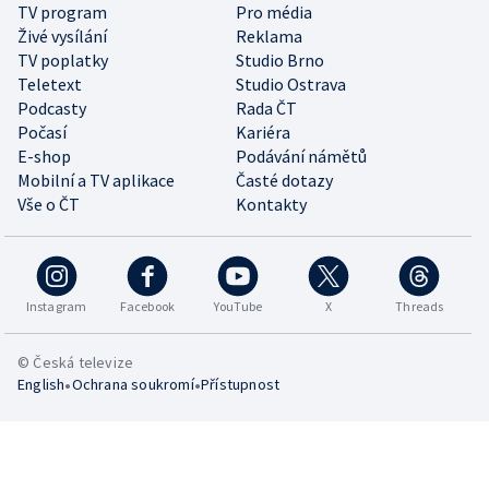
TV program
Pro média
Živé vysílání
Reklama
TV poplatky
Studio Brno
Teletext
Studio Ostrava
Podcasty
Rada ČT
Počasí
Kariéra
E-shop
Podávání námětů
Mobilní a TV aplikace
Časté dotazy
Vše o ČT
Kontakty
Instagram
Facebook
YouTube
X
Threads
© Česká televize
•
•
English
Ochrana soukromí
Přístupnost