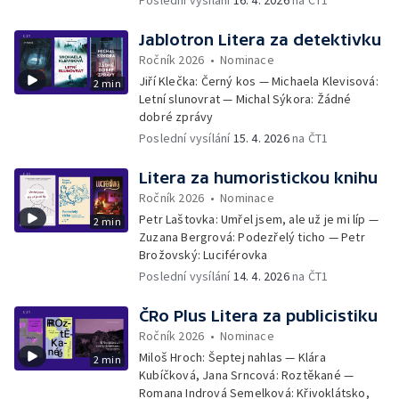
Poslední vysílání
16. 4. 2026
na ČT1
Jablotron Litera za detektivku
Ročník 2026
•
Nominace
Jiří Klečka: Černý kos — Michaela Klevisová:
2 min
Letní slunovrat — Michal Sýkora: Žádné
dobré zprávy
Poslední vysílání
15. 4. 2026
na ČT1
Litera za humoristickou knihu
Ročník 2026
•
Nominace
Petr Laštovka: Umřel jsem, ale už je mi líp —
2 min
Zuzana Bergrová: Podezřelý ticho — Petr
Brožovský: Luciférovka
Poslední vysílání
14. 4. 2026
na ČT1
ČRo Plus Litera za publicistiku
Ročník 2026
•
Nominace
Miloš Hroch: Šeptej nahlas — Klára
2 min
Kubíčková, Jana Srncová: Roztěkané —
Romana Indrová Semelková: Křivoklátsko,