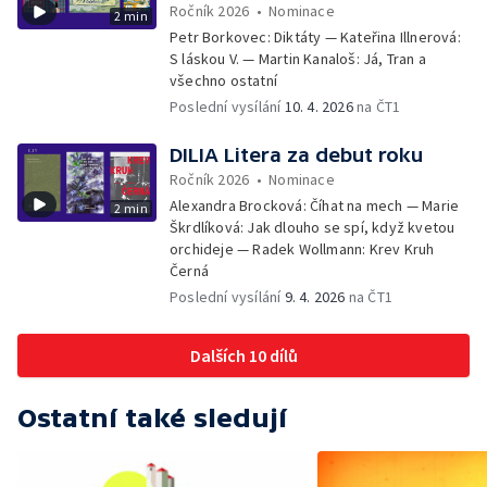
Ročník 2026
•
Nominace
2 min
Petr Borkovec: Diktáty — Kateřina Illnerová:
S láskou V. — Martin Kanaloš: Já, Tran a
všechno ostatní
Poslední vysílání
10. 4. 2026
na ČT1
DILIA Litera za debut roku
Ročník 2026
•
Nominace
Alexandra Brocková: Číhat na mech — Marie
2 min
Škrdlíková: Jak dlouho se spí, když kvetou
orchideje — Radek Wollmann: Krev Kruh
Černá
Poslední vysílání
9. 4. 2026
na ČT1
Dalších 10 dílů
Ostatní také sledují