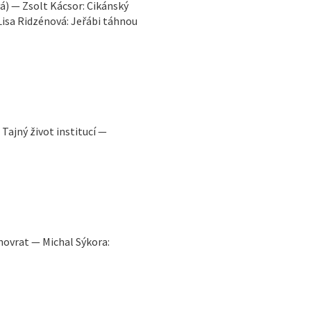
á) — Zsolt Kácsor: Cikánský
Lisa Ridzénová: Jeřábi táhnou
Tajný život institucí —
unovrat — Michal Sýkora: