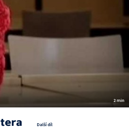
2 min
tera
Další díl