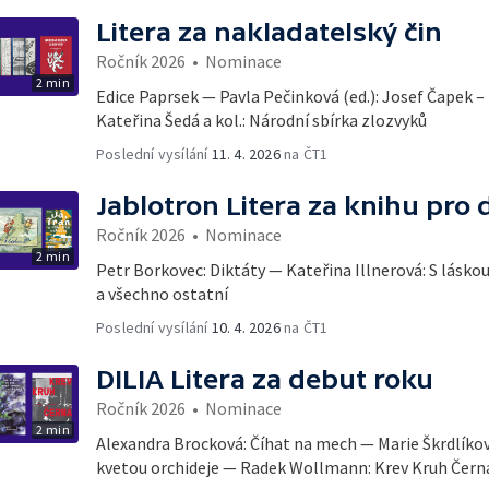
Litera za nakladatelský čin
Ročník 2026
•
Nominace
2 min
Edice Paprsek — Pavla Pečinková (ed.): Josef Čapek
Kateřina Šedá a kol.: Národní sbírka zlozvyků
Poslední vysílání
11. 4. 2026
na ČT1
Jablotron Litera za knihu pro 
Ročník 2026
•
Nominace
2 min
Petr Borkovec: Diktáty — Kateřina Illnerová: S láskou
a všechno ostatní
Poslední vysílání
10. 4. 2026
na ČT1
DILIA Litera za debut roku
Ročník 2026
•
Nominace
2 min
Alexandra Brocková: Číhat na mech — Marie Škrdlíková
kvetou orchideje — Radek Wollmann: Krev Kruh Čern