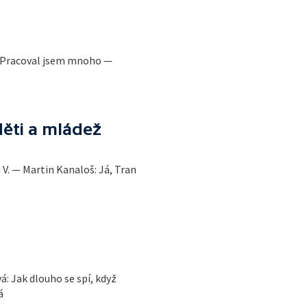
 – Pracoval jsem mnoho —
děti a mládež
 V. — Martin Kanaloš: Já, Tran
: Jak dlouho se spí, když
á