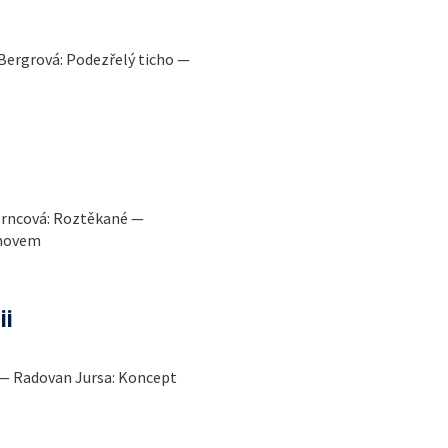
 Bergrová: Podezřelý ticho —
 Srncová: Roztěkané —
omovem
ii
 — Radovan Jursa: Koncept