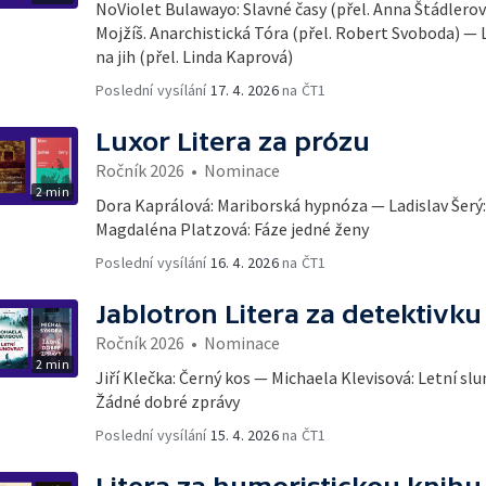
NoViolet Bulawayo: Slavné časy (přel. Anna Štádlerov
Mojžíš. Anarchistická Tóra (přel. Robert Svoboda) — 
na jih (přel. Linda Kaprová)
Poslední vysílání
17. 4. 2026
na ČT1
Luxor Litera za prózu
Ročník 2026
•
Nominace
2 min
Dora Kaprálová: Mariborská hypnóza — Ladislav Šerý: 
Magdaléna Platzová: Fáze jedné ženy
Poslední vysílání
16. 4. 2026
na ČT1
Jablotron Litera za detektivku
Ročník 2026
•
Nominace
2 min
Jiří Klečka: Černý kos — Michaela Klevisová: Letní sl
Žádné dobré zprávy
Poslední vysílání
15. 4. 2026
na ČT1