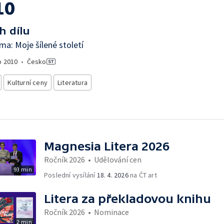
10
h dílu
íma: Moje šílené století
o
2010
•
Česko
Kulturní ceny
Literatura
Magnesia Litera 2026
Ročník 2026
•
Udělování cen
93 min
Poslední vysílání
18. 4. 2026
na ČT art
Litera za překladovou knihu
Ročník 2026
•
Nominace
2 min