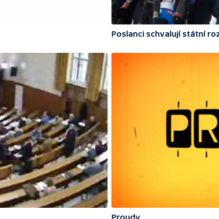
Poslanci schvalují státní r
Proudy