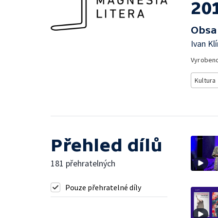
20
Obsa
Ivan Kl
Vyroben
Kultura
Přehled dílů
181 přehratelných
Pouze přehratelné díly