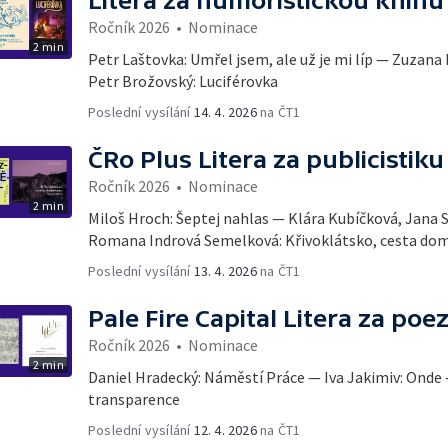
Litera za humoristickou knihu
Ročník 2026
•
Nominace
2 min
Petr Laštovka: Umřel jsem, ale už je mi líp — Zuzana
Petr Brožovský: Luciférovka
Poslední vysílání
14. 4. 2026
na ČT1
ČRo Plus Litera za publicistiku
Ročník 2026
•
Nominace
2 min
Miloš Hroch: Šeptej nahlas — Klára Kubíčková, Jana
Romana Indrová Semelková: Křivoklátsko, cesta d
Poslední vysílání
13. 4. 2026
na ČT1
Pale Fire Capital Litera za poez
Ročník 2026
•
Nominace
2 min
Daniel Hradecký: Náměstí Práce — Iva Jakimiv: Onde
transparence
Poslední vysílání
12. 4. 2026
na ČT1