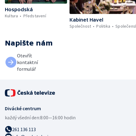
Hospodská
Kultura
Představení
Kabinet Havel
Společnost
Politika
Společens
Napište nám
Otevřít
kontaktní
formulář
Divácké centrum
každý všední den:
8:00—16:00 hodin
261 136 113