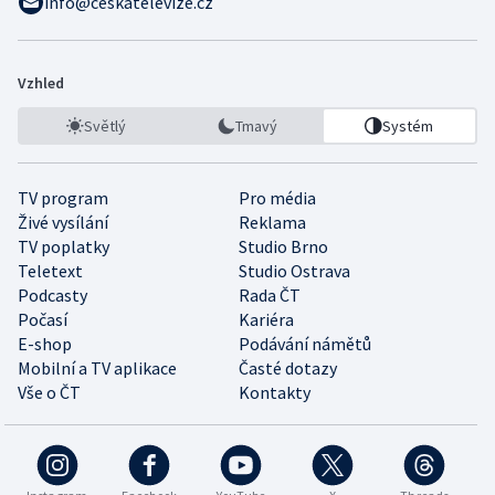
info@ceskatelevize.cz
Vzhled
Světlý
Tmavý
Systém
TV program
Pro média
Živé vysílání
Reklama
TV poplatky
Studio Brno
Teletext
Studio Ostrava
Podcasty
Rada ČT
Počasí
Kariéra
E-shop
Podávání námětů
Mobilní a TV aplikace
Časté dotazy
Vše o ČT
Kontakty