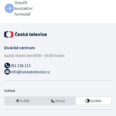
Otevřít
kontaktní
formulář
Divácké centrum
každý všední den:
8:00—16:00 hodin
261 136 113
info@ceskatelevize.cz
Vzhled
Světlý
Tmavý
Systém