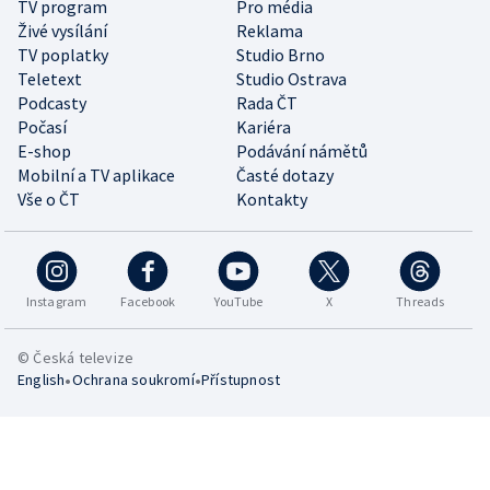
TV program
Pro média
Živé vysílání
Reklama
TV poplatky
Studio Brno
Teletext
Studio Ostrava
Podcasty
Rada ČT
Počasí
Kariéra
E-shop
Podávání námětů
Mobilní a TV aplikace
Časté dotazy
Vše o ČT
Kontakty
Instagram
Facebook
YouTube
X
Threads
© Česká televize
•
•
English
Ochrana soukromí
Přístupnost