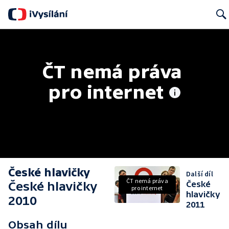
Searc
ČT nemá práva 
pro internet
České hlavičky
Další díl
ČT nemá práva
České hlavičky
České
pro internet
hlavičky
2010
2011
Obsah dílu