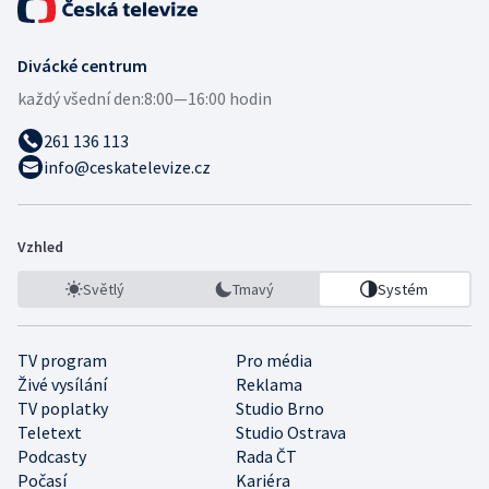
Divácké centrum
každý všední den:
8:00—16:00 hodin
261 136 113
info@ceskatelevize.cz
Vzhled
Světlý
Tmavý
Systém
TV program
Pro média
Živé vysílání
Reklama
TV poplatky
Studio Brno
Teletext
Studio Ostrava
Podcasty
Rada ČT
Počasí
Kariéra