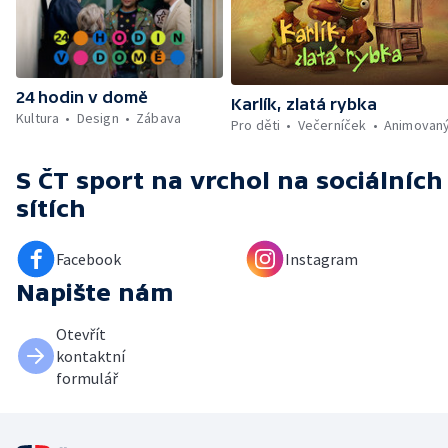
24 hodin v domě
Karlík, zlatá rybka
Kultura
Design
Zábava
Pro děti
Večerníček
Animovan
S ČT sport na vrchol
na sociálních
sítích
Facebook
Instagram
Napište nám
Otevřít
kontaktní
formulář