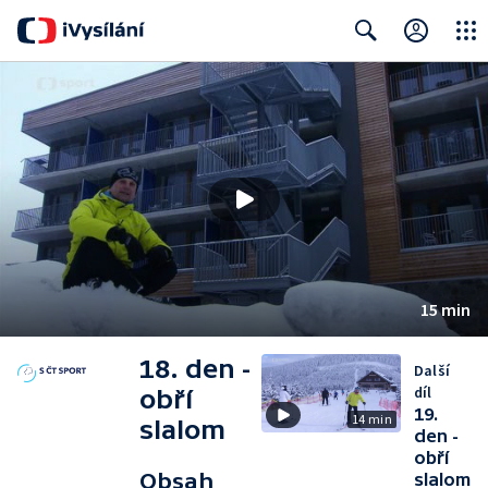
Close
Search
15 min
18. den -
Další
díl
obří
19.
14 min
slalom
den -
obří
Obsah
slalom