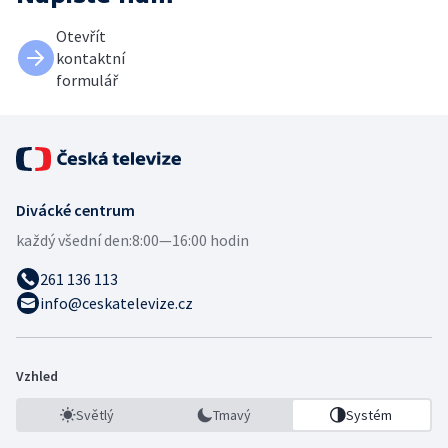
Otevřít
kontaktní
formulář
Divácké centrum
každý všední den:
8:00—16:00 hodin
261 136 113
info@ceskatelevize.cz
Vzhled
Světlý
Tmavý
Systém