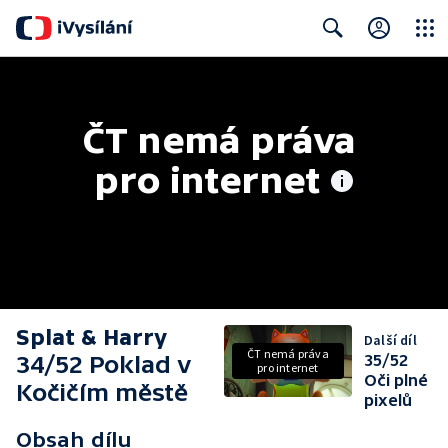
Close
Search
ČT nemá práva 
pro internet
Splat & Harry
Další díl
ČT nemá práva
34/52 Poklad v
35/52
pro internet
Oči plné
Kočičím městě
pixelů
Obsah dílu