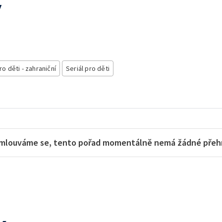
ý
ro děti - zahraniční
Seriál pro děti
mlouváme se, tento pořad momentálně nemá žádné přehra