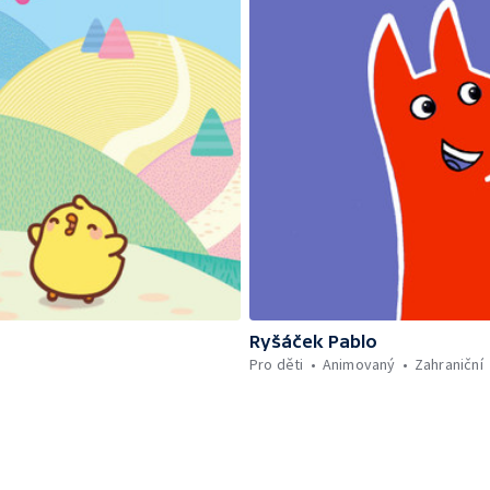
Ryšáček Pablo
Pro děti
Animovaný
Zahraniční