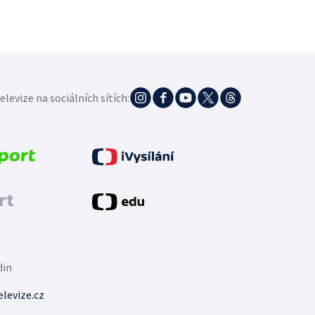
elevize na sociálních sítích:
din
levize.cz