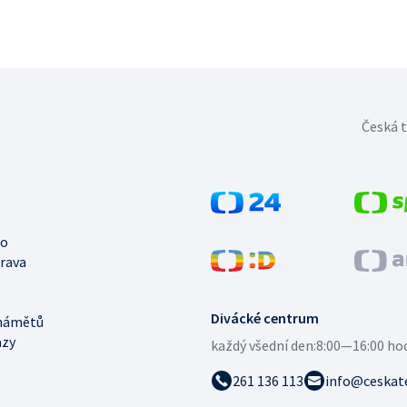
Česká t
no
trava
Divácké centrum
námětů
azy
každý všední den:
8:00—16:00 ho
261 136 113
info@ceskate