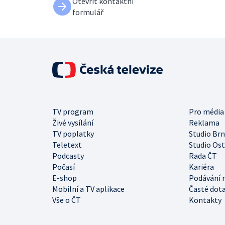
Otevřít kontaktní
formulář
TV program
Pro média
Živé vysílání
Reklama
TV poplatky
Studio Br
Teletext
Studio Os
Podcasty
Rada ČT
Počasí
Kariéra
E-shop
Podávání 
Mobilní a TV aplikace
Časté dot
Vše o ČT
Kontakty