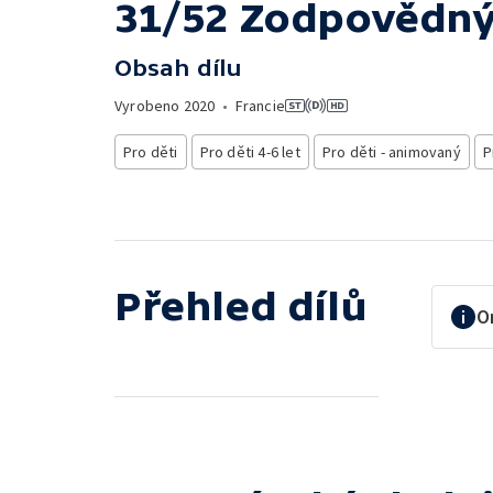
31/52 Zodpovědn
Obsah dílu
Vyrobeno
2020
•
Francie
Pro děti
Pro děti 4-6 let
Pro děti - animovaný
P
Přehled dílů
O