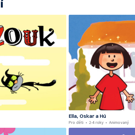
í
Ella, Oskar a Hú
Pro děti
2-4 roky
Animovaný