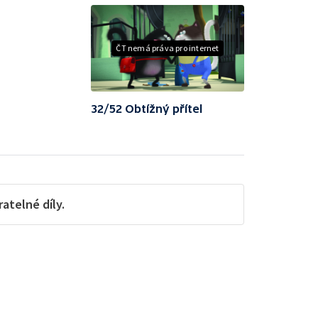
ČT nemá práva pro internet
32/52 Obtížný přítel
telné díly.