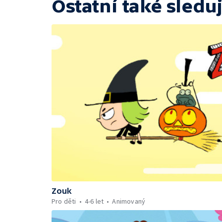
Ostatní také sleduj
Zouk
Pro děti
4-6 let
Animovaný