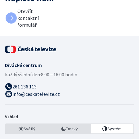
Otevřít
kontaktní
formulář
Divácké centrum
každý všední den:
8:00—16:00 hodin
261 136 113
info@ceskatelevize.cz
Vzhled
Světlý
Tmavý
Systém