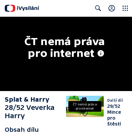
Close
Search
ČT nemá práva 
pro internet
Splat & Harry
Další díl
ČT nemá práva
28/52 Veverka
29/52
pro internet
Mince
Harry
pro
štěstí
Obsah dílu