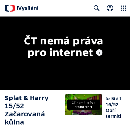
Close
Search
ČT nemá práva 
pro internet
Splat & Harry
Další díl
ČT nemá práva
15/52
16/52
pro internet
Obří
Začarovaná
termiti
kůlna