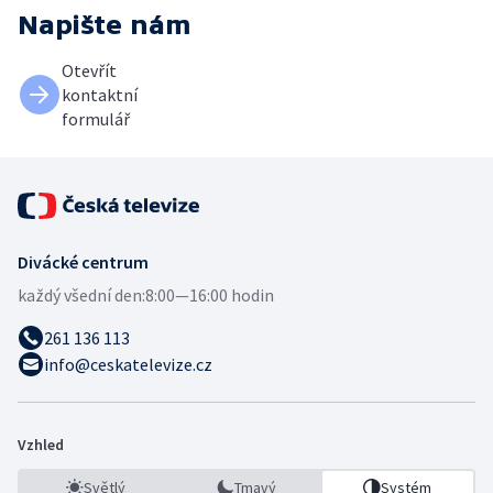
Napište nám
Otevřít
kontaktní
formulář
Divácké centrum
každý všední den:
8:00—16:00 hodin
261 136 113
info@ceskatelevize.cz
Vzhled
Světlý
Tmavý
Systém