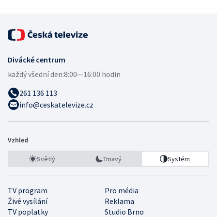
Divácké centrum
každý všední den:
8:00—16:00 hodin
261 136 113
info@ceskatelevize.cz
Vzhled
Světlý
Tmavý
Systém
TV program
Pro média
Živé vysílání
Reklama
TV poplatky
Studio Brno