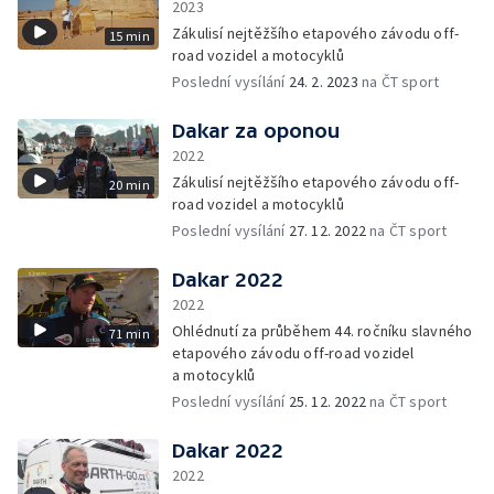
2023
Zákulisí nejtěžšího etapového závodu off-
15 min
road vozidel a motocyklů
Poslední vysílání
24. 2. 2023
na ČT sport
Dakar za oponou
2022
Zákulisí nejtěžšího etapového závodu off-
20 min
road vozidel a motocyklů
Poslední vysílání
27. 12. 2022
na ČT sport
Dakar 2022
2022
Ohlédnutí za průběhem 44. ročníku slavného
71 min
etapového závodu off-road vozidel
a motocyklů
Poslední vysílání
25. 12. 2022
na ČT sport
Dakar 2022
2022