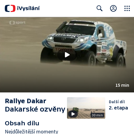
Close
Search
15 min
Rallye Dakar
Další díl
Dakarské ozvěny
2. etapa
30 min
Obsah dílu
Nejdůležitější momenty