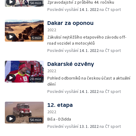
Zpravodajství z průběhu 44. ročníku
54 min
Poslední vysílání
14. 1. 2022
na ČT sport
Dakar za oponou
2022
Zákulisí nejtěžšího etapového závodu off-
5 min
road vozidel a motocyklů
Poslední vysílání
14. 1. 2022
na ČT sport
Dakarské ozvěny
2022
Pohled odborníků na českou účast a aktuální
28 min
dění
Poslední vysílání
14. 1. 2022
na ČT sport
12. etapa
2022
Biša - Džidda
54 min
Poslední vysílání
13. 1. 2022
na ČT sport