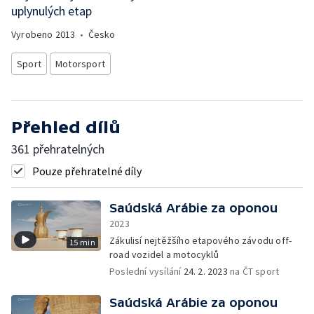
uplynulých etap
Vyrobeno
2013
•
Česko
Sport
Motorsport
Přehled dílů
361 přehratelných
Pouze přehratelné díly
Saúdská Arábie za oponou
2023
Zákulisí nejtěžšího etapového závodu off-
15 min
road vozidel a motocyklů
Poslední vysílání
24. 2. 2023
na ČT sport
Saúdská Arábie za oponou