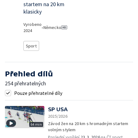
startem na 20 km
klasicky
Vyrobeno
•
Německo
2024
Sport
Přehled dílů
254 přehratelných
Pouze přehratelné díly
SP USA
2025/2026
Závod žen na 20 km s hromadným startem
64 min
volným stylem
Poslední vysílání
23. 3. 2026
na ČT sport