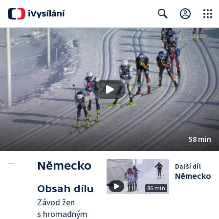
Close
Search
58 min
Německo
Další díl
Německo
Obsah dílu
86 min
Závod žen
s hromadným