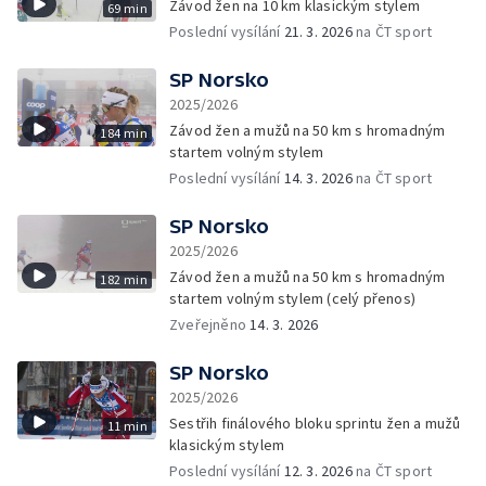
Závod žen na 10 km klasickým stylem
69 min
Poslední vysílání
21. 3. 2026
na ČT sport
SP Norsko
2025/2026
Závod žen a mužů na 50 km s hromadným
184 min
startem volným stylem
Poslední vysílání
14. 3. 2026
na ČT sport
SP Norsko
2025/2026
Závod žen a mužů na 50 km s hromadným
182 min
startem volným stylem (celý přenos)
Zveřejněno
14. 3. 2026
SP Norsko
2025/2026
Sestřih finálového bloku sprintu žen a mužů
11 min
klasickým stylem
Poslední vysílání
12. 3. 2026
na ČT sport