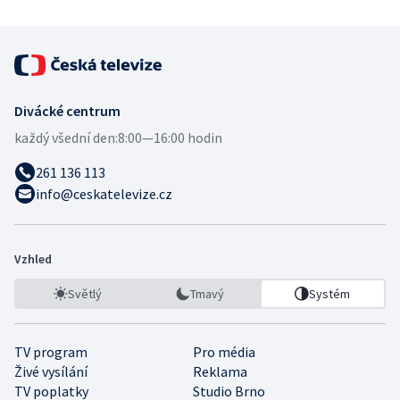
Divácké centrum
každý všední den:
8:00—16:00 hodin
261 136 113
info@ceskatelevize.cz
Vzhled
Světlý
Tmavý
Systém
TV program
Pro média
Živé vysílání
Reklama
TV poplatky
Studio Brno