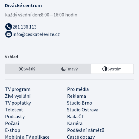
Divácké centrum
každý všední den:
8:00—16:00 hodin
261 136 113
info@ceskatelevize.cz
Vzhled
Světlý
Tmavý
Systém
TV program
Pro média
Živé vysílání
Reklama
TV poplatky
Studio Brno
Teletext
Studio Ostrava
Podcasty
Rada ČT
Počasí
Kariéra
E-shop
Podávání námětů
Mobilní a TV aplikace
Časté dotazy