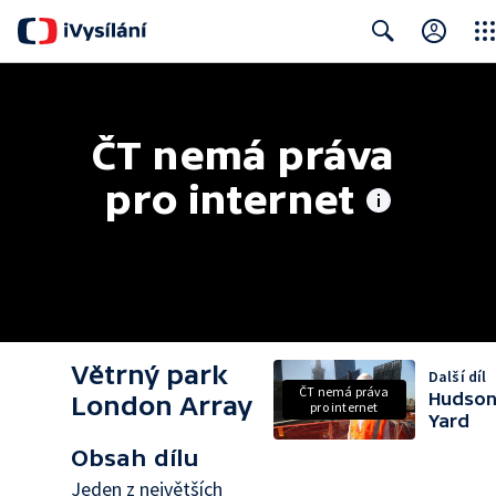
Clos
Search
ČT nemá práva 
pro internet
Větrný park
Další díl
ČT nemá práva
Hudso
London Array
pro internet
Yard
Obsah dílu
Jeden z největších