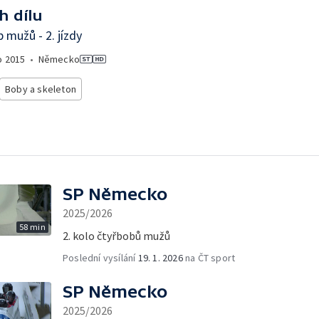
h dílu
 mužů - 2. jízdy
o
2015
•
Německo
Boby a skeleton
SP Německo
2025/2026
58 min
2. kolo čtyřbobů mužů
Poslední vysílání
19. 1. 2026
na ČT sport
SP Německo
2025/2026