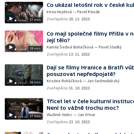
Co ukázal letošní rok v české ku
Irena Hejdová — Pavel Klusák
Zveřejněno
20. 12. 2023
37 min
Co mají společné filmy Přišla v n
Její tělo?
Kamila Šedivá Boháčková — Pavel Sladký
38 min
Zveřejněno
13. 11. 2023
Dají se filmy Hranice a Bratři vů
posuzovat nepředpojatě?
Kristina Roháčková — Jan Sedmidubský
36 min
Zveřejněno
31. 10. 2023
Třicet let v čele kulturní instituc
Není to vážně trochu moc?
Vladimír Hulec — Jan Vitvar
37 min
Zveřejněno
23. 10. 2023