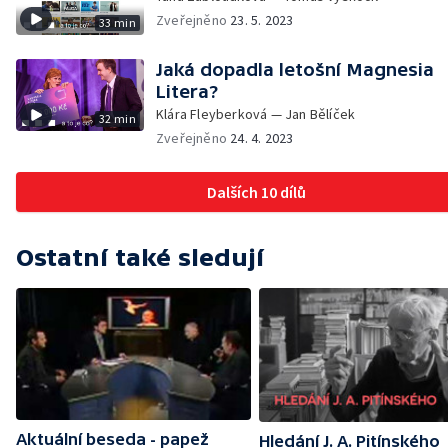
Zveřejněno
23. 5. 2023
33 min
Jaká dopadla letošní Magnesia
Litera?
Klára Fleyberková — Jan Bělíček
32 min
Zveřejněno
24. 4. 2023
Dalších 10 dílů
Ostatní také sledují
Aktuální beseda - papež
Hledání J. A. Pitínského