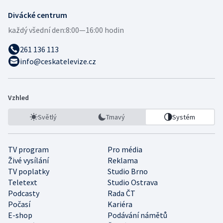
Divácké centrum
každý všední den:
8:00—16:00 hodin
261 136 113
info@ceskatelevize.cz
Vzhled
Světlý
Tmavý
Systém
TV program
Pro média
Živé vysílání
Reklama
TV poplatky
Studio Brno
Teletext
Studio Ostrava
Podcasty
Rada ČT
Počasí
Kariéra
E-shop
Podávání námětů