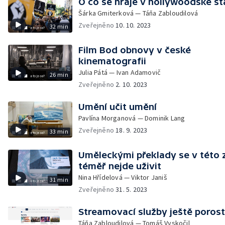
O co se hraje v hollywoodské s
Šárka Gmiterková — Táňa Zabloudilová
Zveřejněno
10. 10. 2023
32 min
Film Bod obnovy v české
kinematografii
Julia Pátá — Ivan Adamovič
26 min
Zveřejněno
2. 10. 2023
Umění učit umění
Pavlína Morganová — Dominik Lang
Zveřejněno
18. 9. 2023
33 min
Uměleckými překlady se v této 
téměř nejde uživit
Nina Hřídelová — Viktor Janiš
31 min
Zveřejněno
31. 5. 2023
Streamovací služby ještě poros
Táňa Zabloudilová — Tomáš Vyskočil