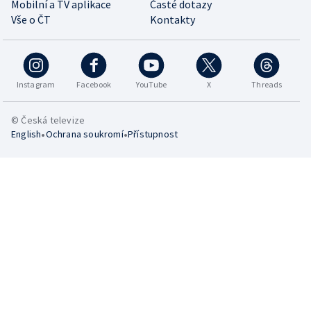
Mobilní a TV aplikace
Časté dotazy
Vše o ČT
Kontakty
Instagram
Facebook
YouTube
X
Threads
© Česká televize
•
•
English
Ochrana soukromí
Přístupnost