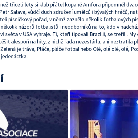
 než třiceti lety si klub přátel kopané Amfora připomněl dvac
 Petr Salava, vůdčí duch sdružení umělců i bývalých hráčů, nat
teli písničkový pořad, v němž zaznělo několik fotbalových pí
a několik názorů fotbalistů i neodborníků na to, kdo v nadchá
í světa v USA vyhraje. Ti, kteří tipovali Brazílii, se trefili. My
šit alespoň na hity, z nichž řada nezestárla, ani neztratila p
Zelená je tráva, Pláče, pláče fotbal nebo Olé, olé olé, olé, P
 jedenáctka.
í