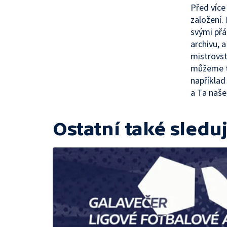
Před více
založení.
svými přá
archivu, 
mistrovstv
můžeme tě
například 
a Ta naše
Ostatní také sleduj