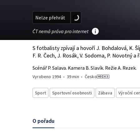
Nelze přehrát
ČT nemá práva pro internet
S fotbalisty zpívají a hovoří J. Bohdalová, K. Šíp
F. R. Čech, J. Rosák, V. Sodoma, P. Novotný a ř
Scénář P. Salava. Kamera B. Slavík. Režie A. Rezek.
Vyrobeno
1994
•
39 min
•
Česko
Sport
Sportovní osobnosti
Zábava
Výroční ce
O pořadu