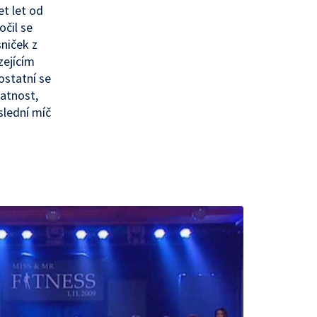
et let od
očil se
sniček z
zejícím
 ostatní se
latnost,
oslední míč