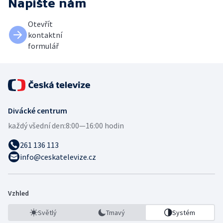
Napište nám
Otevřít
kontaktní
formulář
Divácké centrum
každý všední den:
8:00—16:00 hodin
261 136 113
info@ceskatelevize.cz
Vzhled
Světlý
Tmavý
Systém