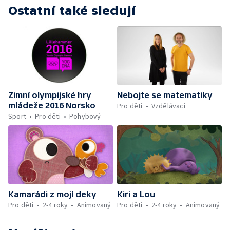
Ostatní také sledují
Zimní olympijské hry
Nebojte se matematiky
mládeže 2016 Norsko
Pro děti
Vzdělávací
Sport
Pro děti
Pohybový
Kamarádi z mojí deky
Kiri a Lou
Pro děti
2-4 roky
Animovaný
Pro děti
2-4 roky
Animovaný