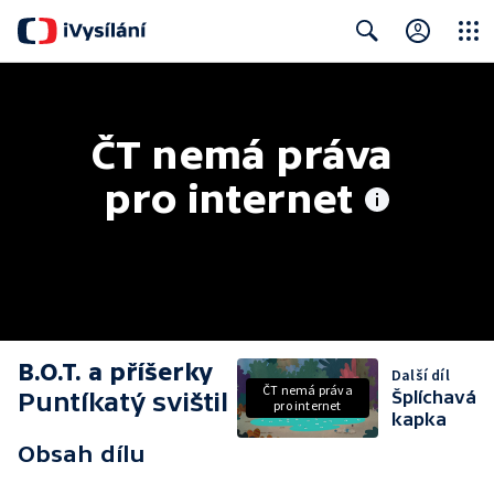
Close
Search
ČT nemá práva 
pro internet
B.O.T. a příšerky
Další díl
ČT nemá práva
Puntíkatý svištil
Šplíchavá
pro internet
kapka
Obsah dílu