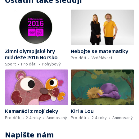
Ostatní také sledují
Zimní olympijské hry
Nebojte se matematiky
mládeže 2016 Norsko
Pro děti
Vzdělávací
Sport
Pro děti
Pohybový
Kamarádi z mojí deky
Kiri a Lou
Pro děti
2-4 roky
Animovaný
Pro děti
2-4 roky
Animovaný
Napište nám