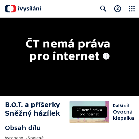
Close
Search
ČT nemá práva 
pro internet
B.O.T. a příšerky
Další díl
ČT nemá práva
Sněžný házílek
Ovocná
pro internet
klepalka
Obsah dílu
Vyrobeno
•
Spojené