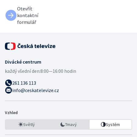
Otevřít
kontaktní
formulář
Divácké centrum
každý všední den:
8:00—16:00 hodin
261 136 113
info@ceskatelevize.cz
Vzhled
Světlý
Tmavý
Systém