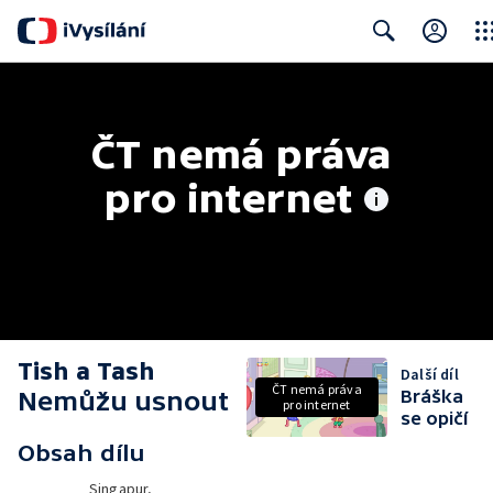
Clos
Search
ČT nemá práva 
pro internet
Tish a Tash
Další díl
ČT nemá práva
Nemůžu usnout
Bráška
pro internet
se opičí
Obsah dílu
Singapur,