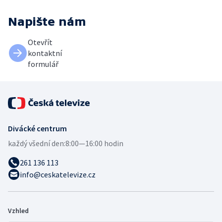
Napište nám
Otevřít
kontaktní
formulář
Divácké centrum
každý všední den:
8:00—16:00 hodin
261 136 113
info@ceskatelevize.cz
Vzhled