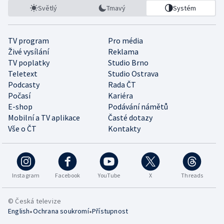
Světlý
Tmavý
Systém
TV program
Pro média
Živé vysílání
Reklama
TV poplatky
Studio Brno
Teletext
Studio Ostrava
Podcasty
Rada ČT
Počasí
Kariéra
E-shop
Podávání námětů
Mobilní a TV aplikace
Časté dotazy
Vše o ČT
Kontakty
Instagram
Facebook
YouTube
X
Threads
© Česká televize
•
•
English
Ochrana soukromí
Přístupnost