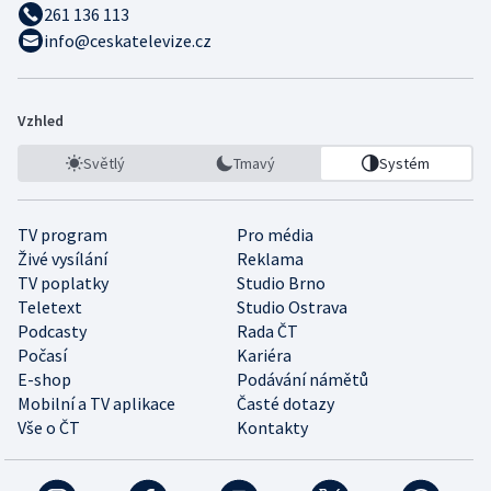
261 136 113
info@ceskatelevize.cz
Vzhled
Světlý
Tmavý
Systém
TV program
Pro média
Živé vysílání
Reklama
TV poplatky
Studio Brno
Teletext
Studio Ostrava
Podcasty
Rada ČT
Počasí
Kariéra
E-shop
Podávání námětů
Mobilní a TV aplikace
Časté dotazy
Vše o ČT
Kontakty