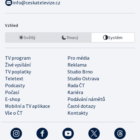
info@ceskatelevize.cz
Vzhled
Světlý
Tmavý
Systém
TV program
Pro média
Živé vysílání
Reklama
TV poplatky
Studio Brno
Teletext
Studio Ostrava
Podcasty
Rada ČT
Počasí
Kariéra
E-shop
Podávání námětů
Mobilní a TV aplikace
Časté dotazy
Vše o ČT
Kontakty