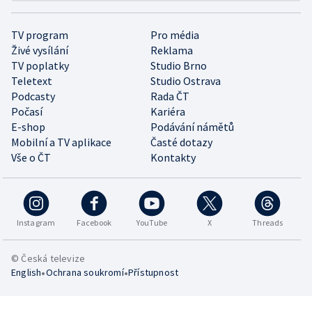
TV program
Pro média
Živé vysílání
Reklama
TV poplatky
Studio Brno
Teletext
Studio Ostrava
Podcasty
Rada ČT
Počasí
Kariéra
E-shop
Podávání námětů
Mobilní a TV aplikace
Časté dotazy
Vše o ČT
Kontakty
Instagram
Facebook
YouTube
X
Threads
© Česká televize
•
•
English
Ochrana soukromí
Přístupnost