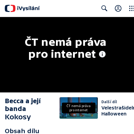
Clos
Search
ČT nemá práva 
pro internet
Becca a její
Další díl
ČT nemá práva
banda
Velestrašidel
pro internet
Halloween
Kokosy
Obsah dílu