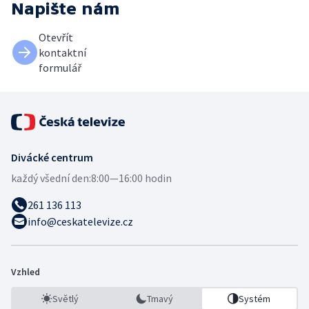
Napište nám
Otevřít
kontaktní
formulář
Divácké centrum
každý všední den:
8:00—16:00 hodin
261 136 113
info@ceskatelevize.cz
Vzhled
Světlý
Tmavý
Systém