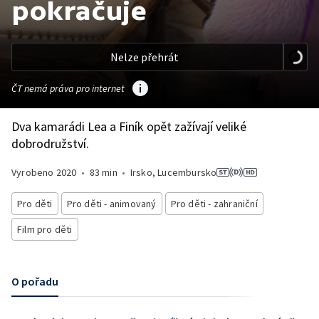
pokračuje
Nelze přehrát
ČT nemá práva pro internet
Dva kamarádi Lea a Finík opět zažívají veliké
dobrodružství.
Vyrobeno
2020
•
83 min
•
Irsko, Lucembursko
Pro děti
Pro děti - animovaný
Pro děti - zahraniční
Film pro děti
O pořadu