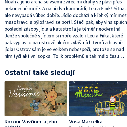
Noah a jeho archa se všemi zvířecími druhy se plaví přes
nekonečné moře. A na ní dva kamarádi, Lea a Finík! Situa
ale nevypadá vůbec dobře. Jídlo dochází a křehký mír mez
masožravci a býložravci se bortí. Stačí pak, aby vlna splách
poslední zásoby jídla a katastrofa je téměř neodvratná.
Jenže společně s jídlem si moře vzalo i Leu a Fiíka, které
pak vyplavilo na ostrově plném zvláštních tvorů a hlavně...
jídla! Ostrov sám je ve velkém nebezpečí, protože se nad
ním tyčí aktivní sopka. Tolik problémů a tak málo času…
Ostatní také sledují
Kocour Vavřinec a jeho
Vosa Marcelka