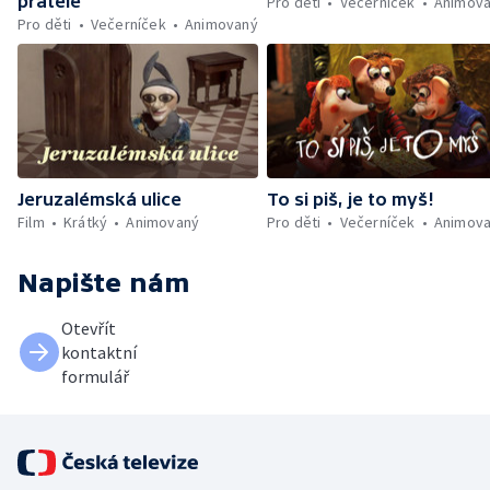
přátelé
Pro děti
Večerníček
Animov
Pro děti
Večerníček
Animovaný
Jeruzalémská ulice
To si piš, je to myš!
Film
Krátký
Animovaný
Pro děti
Večerníček
Animov
Napište nám
Otevřít
kontaktní
formulář