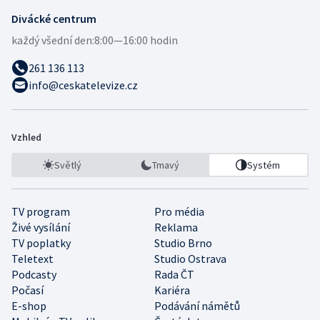
Divácké centrum
každý všední den:
8:00—16:00 hodin
261 136 113
info@ceskatelevize.cz
Vzhled
Světlý
Tmavý
Systém
TV program
Pro média
Živé vysílání
Reklama
TV poplatky
Studio Brno
Teletext
Studio Ostrava
Podcasty
Rada ČT
Počasí
Kariéra
E-shop
Podávání námětů