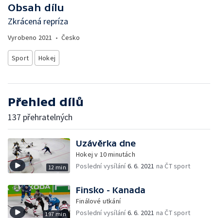
Obsah dílu
Zkrácená repríza
Vyrobeno
2021
•
Česko
Sport
Hokej
Přehled dílů
137 přehratelných
Uzávěrka dne
Hokej v 10 minutách
Poslední vysílání
6. 6. 2021
na ČT sport
12 min
Finsko - Kanada
Finálové utkání
Poslední vysílání
6. 6. 2021
na ČT sport
197 min