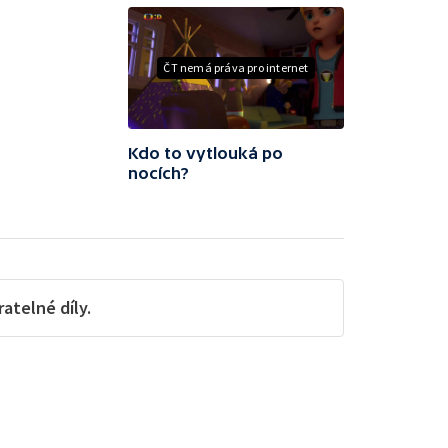
ČT nemá práva pro internet
Kdo to vytlouká po
nocích?
telné díly.