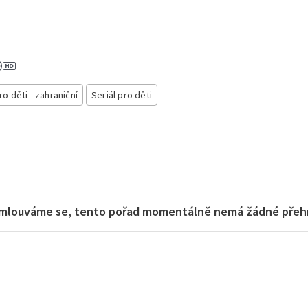
ro děti - zahraniční
Seriál pro děti
mlouváme se, tento pořad momentálně nemá žádné přehra