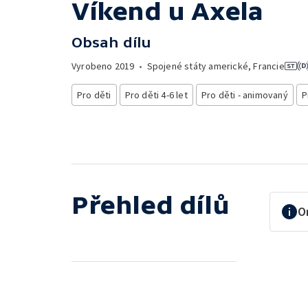
Víkend u Axela
Obsah dílu
Vyrobeno
2019
•
Spojené státy americké, Francie
Pro děti
Pro děti 4-6 let
Pro děti - animovaný
P
Přehled dílů
O