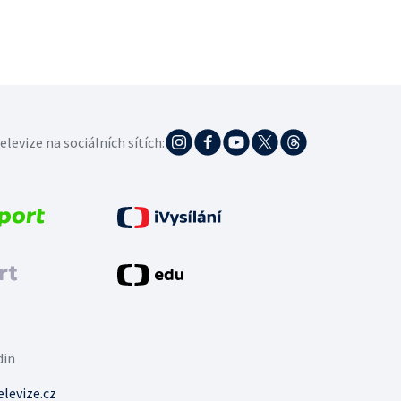
elevize na sociálních sítích:
din
levize.cz