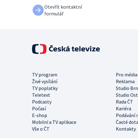
Otevřít kontaktní
formulář
TV program
Pro média
Živé vysílání
Reklama
TV poplatky
Studio Br
Teletext
Studio Os
Podcasty
Rada ČT
Počasí
Kariéra
E-shop
Podávání 
Mobilní a TV aplikace
Časté dot
Vše o ČT
Kontakty