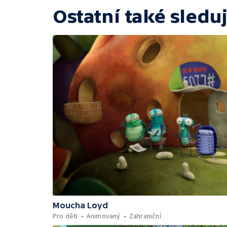
Ostatní také sleduj
Moucha Loyd
Pro děti
Animovaný
Zahraniční