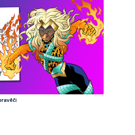
pravěči