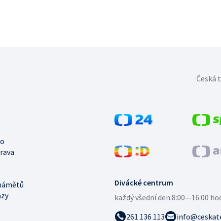
Česká t
no
trava
Divácké centrum
námětů
azy
každý všední den:
8:00—16:00 ho
261 136 113
info@ceskate