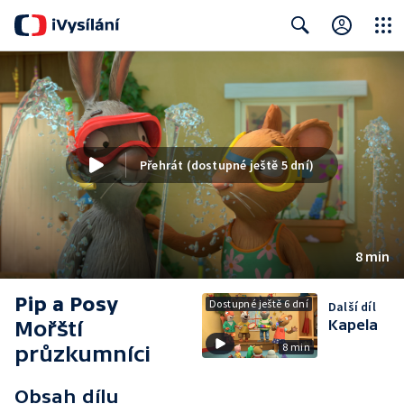
Close
Search
Přehrát (dostupné ještě 5 dní)
8 min
Pip a Posy
Dostupné ještě 6 dní
Další díl
Mořští
Kapela
8 min
průzkumníci
Obsah dílu