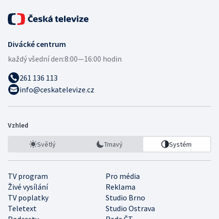
Divácké centrum
každý všední den:
8:00—16:00 hodin
261 136 113
info@ceskatelevize.cz
Vzhled
Světlý
Tmavý
Systém
TV program
Pro média
Živé vysílání
Reklama
TV poplatky
Studio Brno
Teletext
Studio Ostrava
Podcasty
Rada ČT