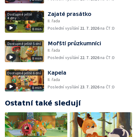
Zajaté prasátko
Dostupné ještě
4 dny
II. řada
Poslední vysílání
21. 7. 2026
na ČT :D
8 min
Mořští průzkumníci
Dostupné ještě 5 dní
II. řada
Poslední vysílání
22. 7. 2026
na ČT :D
8 min
Kapela
Dostupné ještě 6 dní
II. řada
Poslední vysílání
23. 7. 2026
na ČT :D
8 min
Ostatní také sledují