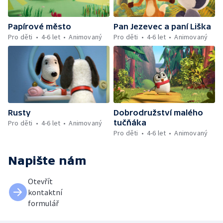
Papírové město
Pan Jezevec a paní Liška
Pro děti
4-6 let
Animovaný
Pro děti
4-6 let
Animovaný
Rusty
Dobrodružství malého
tučňáka
Pro děti
4-6 let
Animovaný
Pro děti
4-6 let
Animovaný
Napište nám
Otevřít
kontaktní
formulář