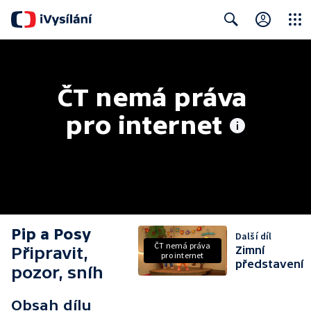
Close
Search
ČT nemá práva 
pro internet
Pip a Posy
Další díl
ČT nemá práva
Připravit,
Zimní
pro internet
představení
pozor, sníh
Obsah dílu