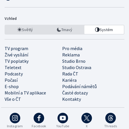
Vzhled
Světlý
Tmavý
Systém
TV program
Pro média
Živé vysílání
Reklama
TV poplatky
Studio Brno
Teletext
Studio Ostrava
Podcasty
Rada ČT
Počasí
Kariéra
E-shop
Podávání námětů
Mobilní a TV aplikace
Časté dotazy
Vše o ČT
Kontakty
Instagram
Facebook
YouTube
X
Threads