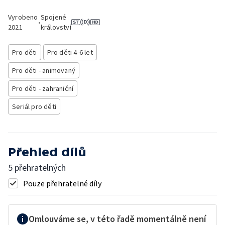
Vyrobeno
Spojené
•
2021
království
Pro děti
Pro děti 4-6 let
Pro děti - animovaný
Pro děti - zahraniční
Seriál pro děti
Přehled dílů
5 přehratelných
Pouze přehratelné díly
Omlouváme se, v této řadě momentálně není