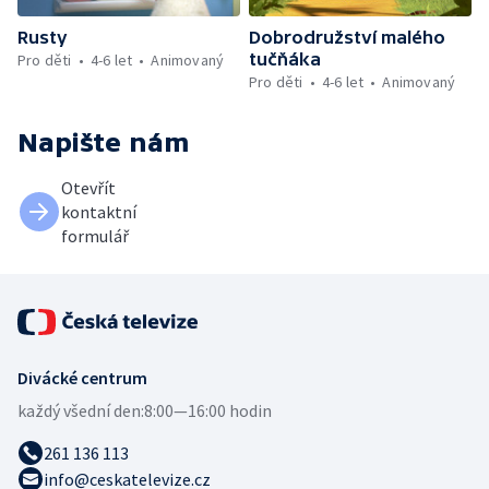
Rusty
Dobrodružství malého
tučňáka
Pro děti
4-6 let
Animovaný
Pro děti
4-6 let
Animovaný
Napište nám
Otevřít
kontaktní
formulář
Divácké centrum
každý všední den:
8:00—16:00 hodin
261 136 113
info@ceskatelevize.cz