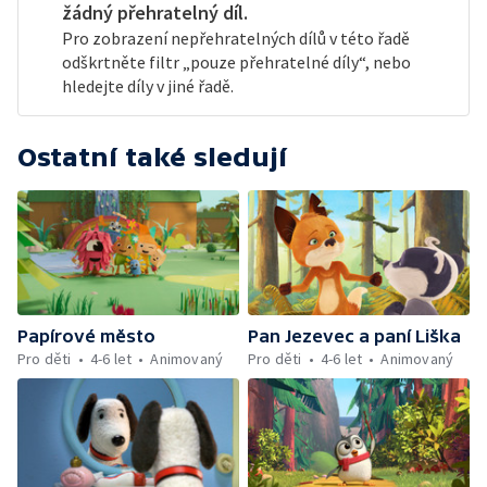
žádný přehratelný díl.
Pro zobrazení nepřehratelných dílů v této řadě
odškrtněte filtr „pouze přehratelné díly“, nebo
hledejte díly v jiné řadě.
Ostatní také sledují
Papírové město
Pan Jezevec a paní Liška
Pro děti
4-6 let
Animovaný
Pro děti
4-6 let
Animovaný