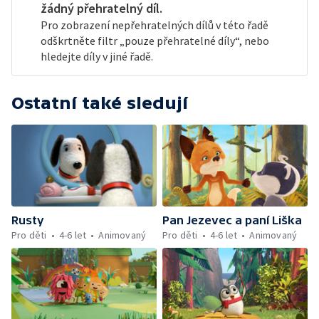
žádný přehratelný díl.
Pro zobrazení nepřehratelných dílů v této řadě
odškrtněte filtr „pouze přehratelné díly“, nebo
hledejte díly v jiné řadě.
Ostatní také sledují
Rusty
Pan Jezevec a paní Liška
Pro děti
4-6 let
Animovaný
Pro děti
4-6 let
Animovaný