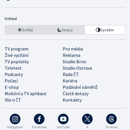
Vzhled
Světlý
Tmavý
Systém
TV program
Pro média
Živé vysílání
Reklama
TV poplatky
Studio Brno
Teletext
Studio Ostrava
Podcasty
Rada ČT
Počasí
Kariéra
E-shop
Podávání námětů
Mobilní a TV aplikace
Časté dotazy
Vše o ČT
Kontakty
Instagram
Facebook
YouTube
X
Threads