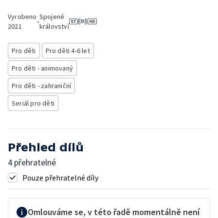
Vyrobeno
Spojené
•
2021
království
Pro děti
Pro děti 4-6 let
Pro děti - animovaný
Pro děti - zahraniční
Seriál pro děti
Přehled dílů
4 přehratelné
Pouze přehratelné díly
Omlouváme se, v této řadě momentálně není