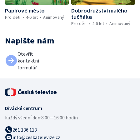
Papírové město
Dobrodružství malého
tučňáka
Pro děti
4-6 let
Animovaný
Pro děti
4-6 let
Animovaný
Napište nám
Otevřít
kontaktní
formulář
Divácké centrum
každý všední den:
8:00—16:00 hodin
261 136 113
info@ceskatelevize.cz