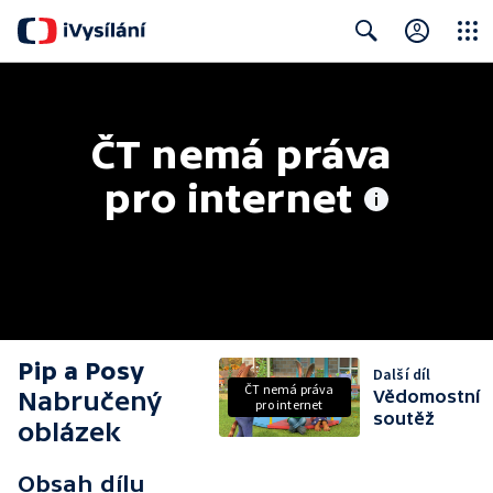
Close
Search
ČT nemá práva 
pro internet
Pip a Posy
Další díl
ČT nemá práva
Nabručený
Vědomostní
pro internet
soutěž
oblázek
Obsah dílu