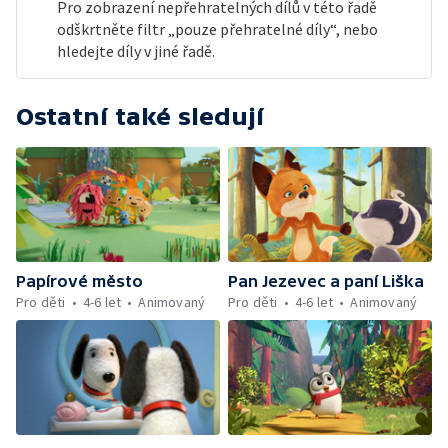
Pro zobrazení nepřehratelných dílů v této řadě
odškrtněte filtr „pouze přehratelné díly“, nebo
hledejte díly v jiné řadě.
Ostatní také sledují
Papírové město
Pan Jezevec a paní Liška
Pro děti
4-6 let
Animovaný
Pro děti
4-6 let
Animovaný