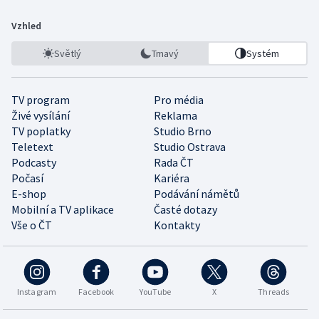
Vzhled
Světlý
Tmavý
Systém
TV program
Pro média
Živé vysílání
Reklama
TV poplatky
Studio Brno
Teletext
Studio Ostrava
Podcasty
Rada ČT
Počasí
Kariéra
E-shop
Podávání námětů
Mobilní a TV aplikace
Časté dotazy
Vše o ČT
Kontakty
Instagram
Facebook
YouTube
X
Threads