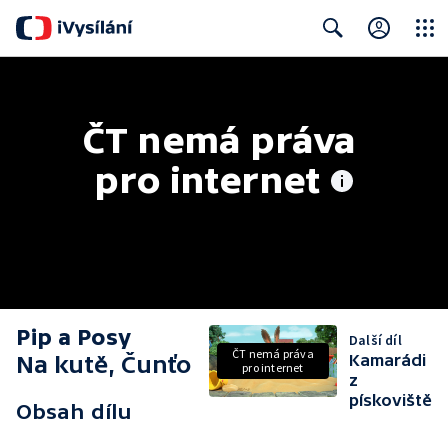
Close
Search
ČT nemá práva 
pro internet
Pip a Posy
Další díl
ČT nemá práva
Na kutě, Čunťo
Kamarádi
pro internet
z
pískoviště
Obsah dílu