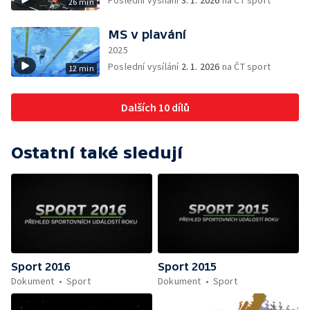
Poslední vysílání
3. 1. 2026
na ČT sport
26 min
MS v plavání
2025
Poslední vysílání
2. 1. 2026
na ČT sport
12 min
Dalších 10 dílů
Ostatní také sledují
Sport 2016
Sport 2015
Dokument
Sport
Dokument
Sport