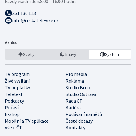
každý všední den:
8:00—16:00 hodin
261 136 113
info@ceskatelevize.cz
Vzhled
Světlý
Tmavý
Systém
TV program
Pro média
Živé vysílání
Reklama
TV poplatky
Studio Brno
Teletext
Studio Ostrava
Podcasty
Rada ČT
Počasí
Kariéra
E-shop
Podávání námětů
Mobilní a TV aplikace
Časté dotazy
Vše o ČT
Kontakty