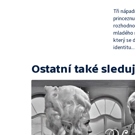
Tři nápadn
princeznu
rozhodnou
mladého m
který se 
identitu...
Ostatní také sleduj