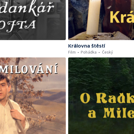
Královna štěstí
Film
Pohádka
Český