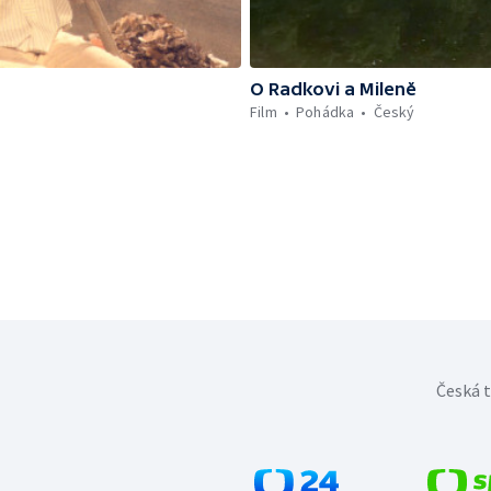
O Radkovi a Mileně
Film
Pohádka
Český
Česká t