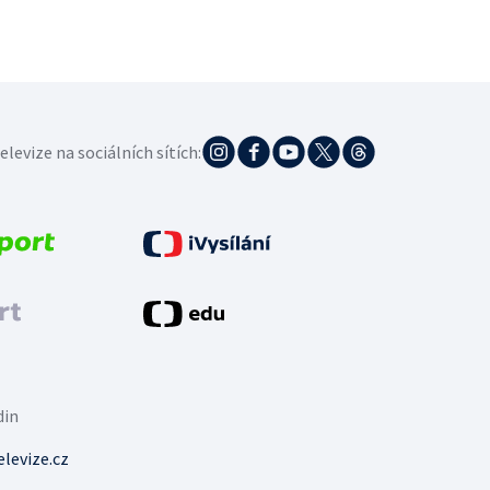
elevize na sociálních sítích:
din
levize.cz