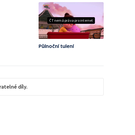
ČT nemá práva pro internet
Půlnoční tulení
telné díly.