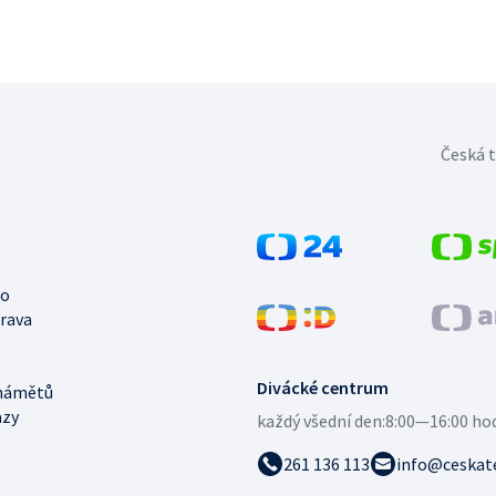
Česká t
no
trava
Divácké centrum
námětů
azy
každý všední den:
8:00—16:00 ho
261 136 113
info@ceskate