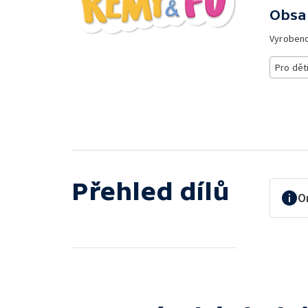
Obsa
Vyroben
Pro dět
Přehled dílů
O