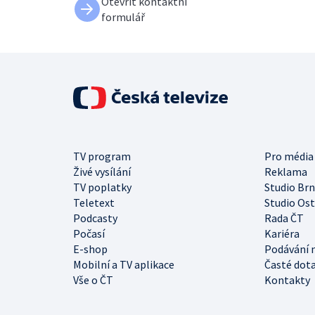
Otevřít kontaktní
formulář
TV program
Pro média
Živé vysílání
Reklama
TV poplatky
Studio Br
Teletext
Studio Os
Podcasty
Rada ČT
Počasí
Kariéra
E-shop
Podávání 
Mobilní a TV aplikace
Časté dot
Vše o ČT
Kontakty