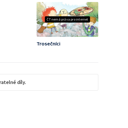
ČT nemá práva pro internet
Trosečníci
telné díly.