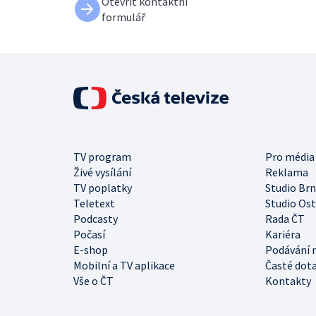
Otevřít kontaktní
formulář
TV program
Pro média
Živé vysílání
Reklama
TV poplatky
Studio Br
Teletext
Studio Os
Podcasty
Rada ČT
Počasí
Kariéra
E-shop
Podávání 
Mobilní a TV aplikace
Časté dot
Vše o ČT
Kontakty