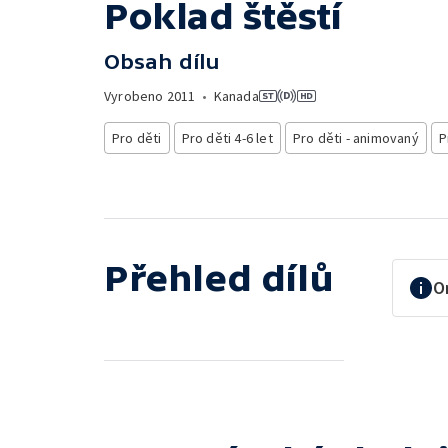
Poklad štěstí
Obsah dílu
Vyrobeno
2011
•
Kanada
Pro děti
Pro děti 4-6 let
Pro děti - animovaný
P
Přehled dílů
O