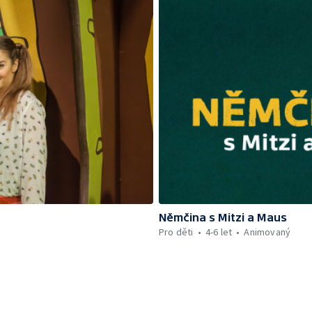
Němčina s Mitzi a Maus
Pro děti
4-6 let
Animovaný