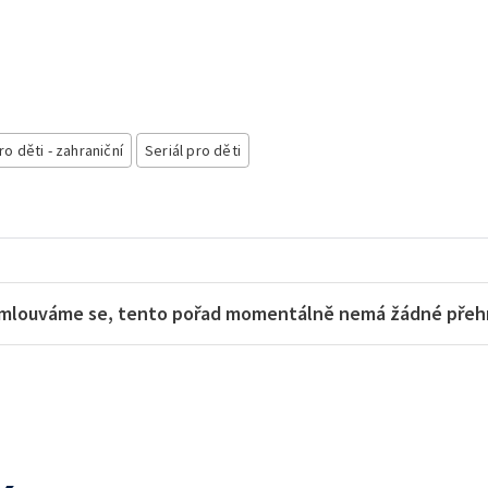
ro děti - zahraniční
Seriál pro děti
mlouváme se, tento pořad momentálně nemá žádné přehra