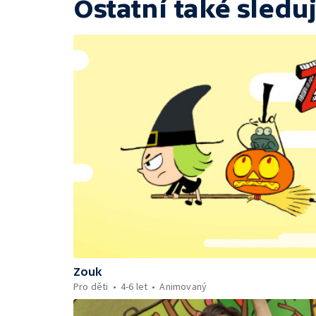
Ostatní také sleduj
Zouk
Pro děti
4-6 let
Animovaný