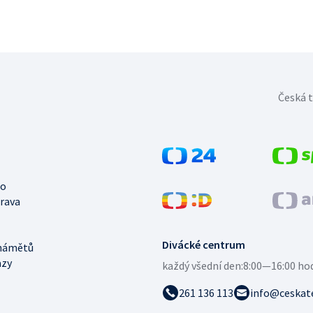
Česká t
no
trava
Divácké centrum
námětů
azy
každý všední den:
8:00—16:00 ho
261 136 113
info@ceskate