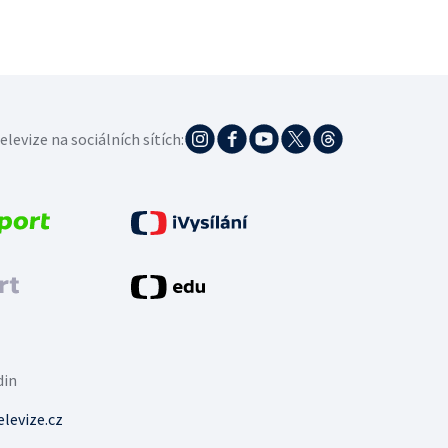
elevize na sociálních sítích:
din
levize.cz