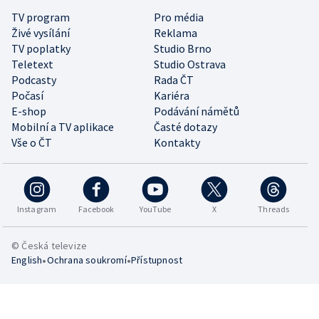
TV program
Pro média
Živé vysílání
Reklama
TV poplatky
Studio Brno
Teletext
Studio Ostrava
Podcasty
Rada ČT
Počasí
Kariéra
E-shop
Podávání námětů
Mobilní a TV aplikace
Časté dotazy
Vše o ČT
Kontakty
Instagram
Facebook
YouTube
X
Threads
© Česká televize
•
•
English
Ochrana soukromí
Přístupnost