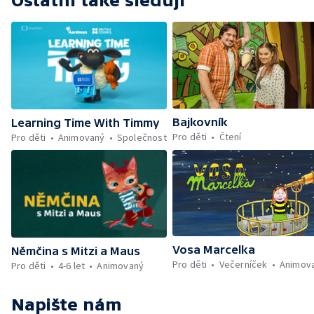
Ostatní také sledují
Bajkovník
Learning Time With Timmy
Pro děti
Čtení
Pro děti
Animovaný
Společnost
Vosa Marcelka
Němčina s Mitzi a Maus
Pro děti
Večerníček
Animov
Pro děti
4-6 let
Animovaný
Napište nám