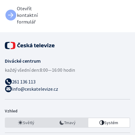
Otevřít
kontaktní
formulář
Divácké centrum
každý všední den:
8:00—16:00 hodin
261 136 113
info@ceskatelevize.cz
Vzhled
Světlý
Tmavý
Systém