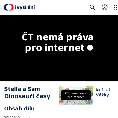
Clo
Search
ČT nemá práva 
pro internet
Stella a Sam
Další díl
ČT nemá práva
Dinosauří časy
Vážky
pro internet
Obsah dílu
Vyrobeno
•